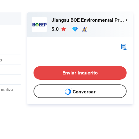
Jiangsu BOE Environmental Protection Technology Co., Ltd.
5.0
s
Enviar Inquérito
onaliza
Conversar