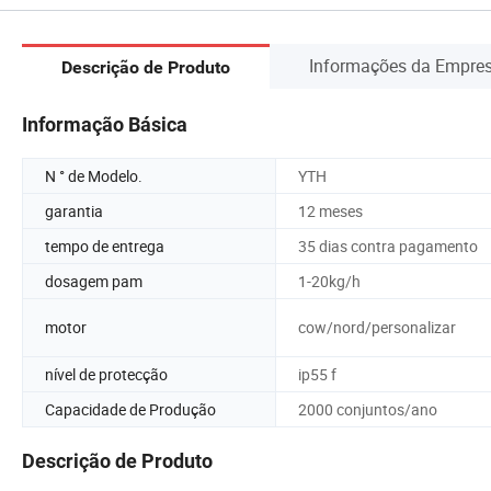
Informações da Empre
Descrição de Produto
Informação Básica
N ° de Modelo.
YTH
garantia
12 meses
tempo de entrega
35 dias contra pagamento
dosagem pam
1-20kg/h
motor
cow/nord/personalizar
nível de protecção
ip55 f
Capacidade de Produção
2000 conjuntos/ano
Descrição de Produto