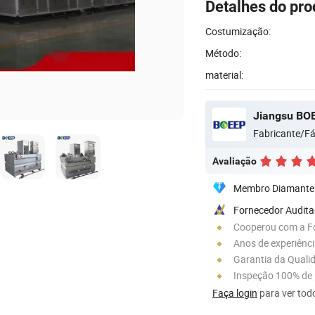
Detalhes do pro
Costumização:
Método:
material:
Fabricante/Fá
Avaliação
Membro Diamante
Fornecedor Audit
Cooperou com a F
Anos de experiênc
Garantia da Quali
Inspeção 100% de
Faça login
para ver todo