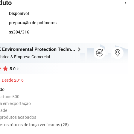
duto
Disponível
preparação de polímeros
ss304/316
Jiangsu BOE Environmental Protection Technology Co., Ltd.
brica & Empresa Comercial
5.0
Desde 2016
ado
ortune 500
ia em exportação
dade
 produtos acabados
s os rótulos de força verificados (28)