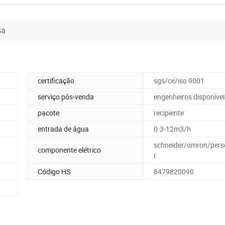
sa
certificação
sgs/ce/iso 9001
serviço pós-venda
engenheiros disponívei
pacote
recipiente
entrada de água
0.3-12m3/h
schneider/omron/pers
componente elétrico
r
Código HS
8479820090