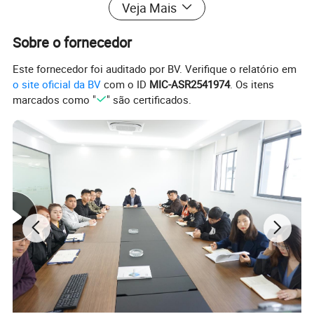
Veja Mais
Sobre o fornecedor
Este fornecedor foi auditado por BV. Verifique o relatório em
o site oficial da BV
com o ID
MIC-ASR2541974
. Os itens
marcados como "
" são certificados.
A remoção da gravilha do parafuso Boeep pertence ao
equipamento de separação de água e gravilha de tipo
leve. Pode ser uma unidade autónoma, pode funcionar
em conjunto com o separador Vortex Grit. A gravilha
concentrada do separador Vortex Grit é levantada ou
bombeada para o classificador para maior separação,