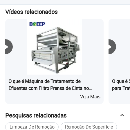
Os clientes decidem o modo de transporte: aéreo, terrestre
Vídeos relacionados
e marítimo.
PERGUNTAS FREQUENTES
O que é Máquina de Tratamento de
O que é 
------------------------------------------------------------------------------------------------------
Efluentes com Filtro Prensa de Cinta no
para Tra
------------------------------------------------------------------------------
Processo de Tratamento de Esgoto
Veja Mais
P: Você é empresa de negociação ou fabricação?
R: Somos tanto a empresa de fabricação quanto a de negociação.
Pesquisas relacionadas
Temos mais de 20 anos de experiência profissional como
fabricante de equipamento de tratamento de águas residuais e
Limpeza De Remoção
Remoção De Superfície