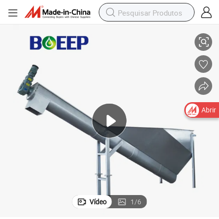
to de Águas Residuais
Separador de Remoção de Grit Sem Eixo em Aço Inoxidável no Tratamen
Abrir
Vídeo
1
/
6