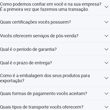
Nossa fábrica ocupa uma área de mais de 20.000 m² e
Como podemos confiar em você e na sua empresa?
produz 2.000 máquinas por ano.
É a primeira vez que fazemos uma transação.
Nossa empresa tem mais de 20 anos de experiência
Quais certificações vocês possuem?
profissional. Colaboramos com mais de 1.000 clientes na
China e no exterior. Exportamos para quase 40 países em
CE/ISO/SGS
todo o mundo. Sejam bem-vindos à nossa empresa e
Vocês oferecem serviços de pós-venda?
podem visitar nossa fábrica a qualquer momento para
ver as condições de produção.
Sim. Temos engenheiros disponíveis.
Qual é o período de garantia?
Um ano após a chegada da mercadoria. Durante este
Qual é o prazo de entrega?
período, desde que não seja um dano causado pelo
usuário, enviaremos as peças danificadas gratuitamente.
Normalmente, dentro de 45 dias após o pagamento
Como é a embalagem dos seus produtos para
inicial.
exportação?
Utilizamos caixas de madeira anticorrosivas com
Quais formas de pagamento vocês aceitam?
espuma por dentro.
T/T, L/C, PAYPAL, dinheiro, D/P, D/A, WESTERN UNION,
Quais tipos de transporte vocês oferecem?
MONEYGRAM.