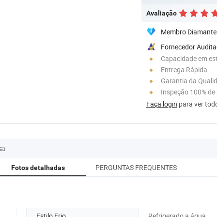
Avaliação
Membro Diamante
Fornecedor Audit
Capacidade em es
Entrega Rápida
Garantia da Quali
Inspeção 100% de
Faça login
para ver todo
sa
PERGUNTAS FREQUENTES
Fotos detalhadas
Estilo Frio
Refrigerado a água