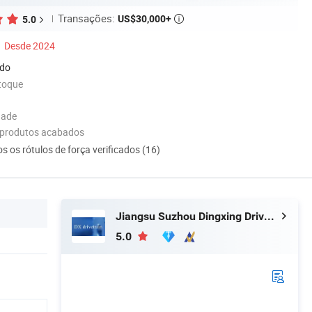
Transações:
US$30,000+
5.0

Desde 2024
ado
toque
dade
 produtos acabados
s os rótulos de força verificados (16)
Jiangsu Suzhou Dingxing Drivetrain Technology Co., Ltd.
5.0