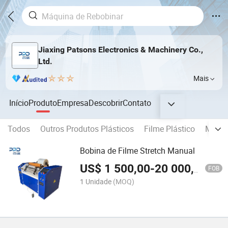
Jiaxing Patsons Electronics & Machinery Co.,
Ltd.
Mais
Início
Produto
Empresa
Descobrir
Contato
Todos
Outros Produtos Plásticos
Filme Plástico
Máqui
Bobina de Filme Stretch Manual
US$
1 500,00
-
20 000,00
FOB
1 Unidade
(MOQ)