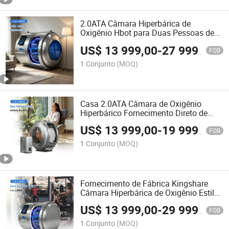
2.0ATA Câmara Hiperbárica de
Oxigênio Hbot para Duas Pessoas de
Grande Capacidade para Mergulho e
US$
13 999,00
-
27 999,00
Descompressão
FOB
1 Conjunto
(MOQ)
Casa 2.0ATA Câmara de Oxigênio
Hiperbárico Fornecimento Direto de
Fábrica Equipamento de Fisioterapia
US$
13 999,00
-
19 999,00
Melhor Preço
FOB
1 Conjunto
(MOQ)
Fornecimento de Fábrica Kingshare
Câmara Hiperbárica de Oxigênio Estilo
Sentado Uso em Centro de Saúde e
US$
13 999,00
-
29 999,00
Bem-Estar
FOB
1 Conjunto
(MOQ)