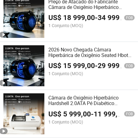
Preço de Atacado do Fabricante
Câmara de Oxigênio Hiperbárico
2.0ATA Hardshell Cuidados de Beleza
US$
18 999,00
-
34 999,00
Anti Envelhecimento
FOB
1 Conjunto
(MOQ)
2026 Novo Chegada Câmara
Hiperbárica de Oxigênio Seated Hbot
2.0ATA Reabilitação de Exercício
US$
15 999,00
-
29 999,00
Terapia do Câncer
FOB
1 Conjunto
(MOQ)
Câmara de Oxigênio Hiperbárico
Hardshell 2.0ATA Pé Diabético
Mergulho Descompressão Reabilitação
US$
5 999,00
-
11 999,00
FOB
1 Conjunto
(MOQ)