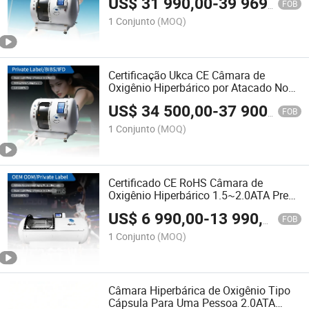
US$
31 990,00
-
39 969,00
FOB
1 Conjunto
(MOQ)
Certificação Ukca CE Câmara de
Oxigênio Hiperbárico por Atacado Novo
Design para Humanos
US$
34 500,00
-
37 900,00
FOB
1 Conjunto
(MOQ)
Certificado CE RoHS Câmara de
Oxigênio Hiperbárico 1.5~2.0ATA Preço
Mais Barato Sem Intermediários
US$
6 990,00
-
13 990,00
FOB
1 Conjunto
(MOQ)
Câmara Hiperbárica de Oxigênio Tipo
Cápsula Para Uma Pessoa 2.0ATA