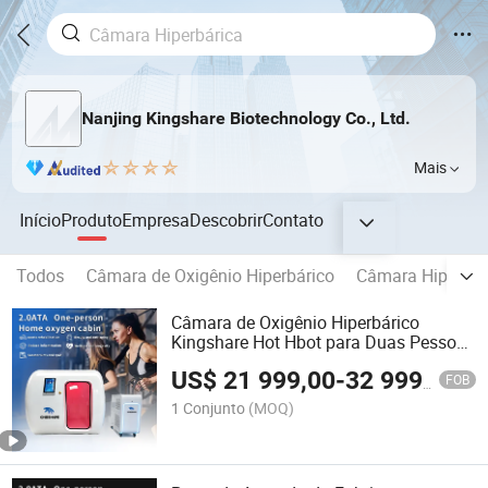
Nanjing Kingshare Biotechnology Co., Ltd.
Mais
Início
Produto
Empresa
Descobrir
Contato
Todos
Câmara de Oxigênio Hiperbárico
Câmara Hiperbári
Câmara de Oxigênio Hiperbárico
Kingshare Hot Hbot para Duas Pessoas
Uso em Casa Clínica SPA Academia
US$
21 999,00
-
32 999,00
2.0ATA
FOB
1 Conjunto
(MOQ)