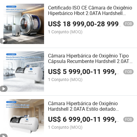
Certificado ISO CE Câmara de Oxigênio
Hiperbárico Hbot 2.0ATA Hardshell
Uma/Duas Pessoas Atacado
US$
18 999,00
-
28 999,00
FOB
1 Conjunto
(MOQ)
Câmara Hiperbárica de Oxigênio Tipo
Cápsula Recumbente Hardshell 2.0ATA
Terapia Anti Envelhecimento Danos
US$
5 999,00
-
11 999,00
Cerebrais
FOB
1 Conjunto
(MOQ)
Câmara Hiperbárica de Oxigênio
Hardshell 2.0ATA Estilo deitado
Especial para Exercício na Academia
US$
6 999,00
-
11 999,00
Recuperação Muscular
FOB
1 Conjunto
(MOQ)