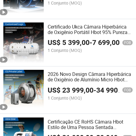
1 Conjunto
(MOQ)
Certificado Ukca Câmara Hiperbárica
de Oxigênio Portátil Hbot 95% Pureza
do Oxigênio Fornecimento por Atacado
US$
5 399,00
-
7 699,00
FOB
1 Conjunto
(MOQ)
2026 Novo Design Câmara Hiperbárica
de Oxigênio de Alumínio Micro Hbot
Uso Doméstico e Comercial
US$
23 999,00
-
34 990,00
FOB
1 Conjunto
(MOQ)
Certificação CE RoHS Câmara Hbot
Estilo de Uma Pessoa Sentada
Fabricante Preço Baixo