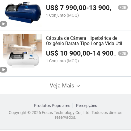
Preço de Atacado
US$
7 990,00
-
13 900,00
FOB
1 Conjunto
(MOQ)
Cápsula de Câmera Hiperbárica de
Oxigênio Barata Tipo Longa Vida Útil
para Clínica em Casa
US$
10 900,00
-
14 900,00
FOB
1 Conjunto
(MOQ)
Veja Mais
Produtos Populares
Percepções
Copyright © 2026 Focus Technology Co., Ltd. Todos os direitos
reservados.