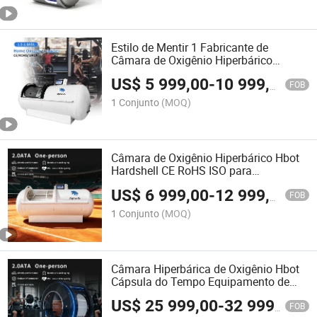
Estilo de Mentir 1 Fabricante de
Câmara de Oxigênio Hiperbárico
Fornecimento Direto Dispositivo
US$
5 999,00
-
10 999,00
Médico para Uso Familiar
FOB
1 Conjunto
(MOQ)
Câmara de Oxigênio Hiperbárico Hbot
Hardshell CE RoHS ISO para
Reabilitação de Exercícios na
US$
6 999,00
-
12 999,00
Academia 2 Ano de Garantia
FOB
1 Conjunto
(MOQ)
Câmara Hiperbárica de Oxigênio Hbot
Cápsula do Tempo Equipamento de
Fisioterapia Longa Vida Útil
US$
25 999,00
-
32 999,00
FOB