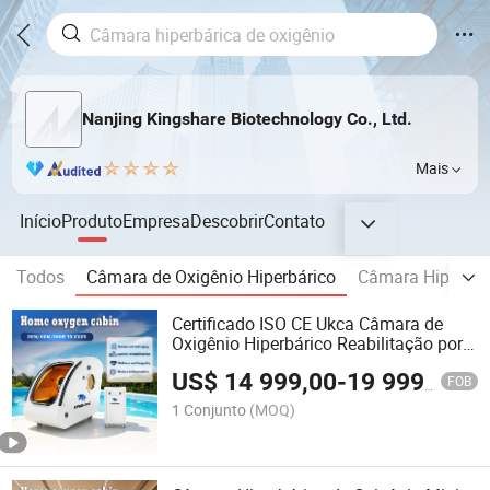
Nanjing Kingshare Biotechnology Co., Ltd.
Mais
Início
Produto
Empresa
Descobrir
Contato
Todos
Câmara de Oxigênio Hiperbárico
Câmara Hiperbári
Certificado ISO CE Ukca Câmara de
Oxigênio Hiperbárico Reabilitação por
Exercício Terapia para Autismo
US$
14 999,00
-
19 999,00
FOB
1 Conjunto
(MOQ)