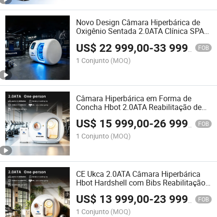
Novo Design Câmara Hiperbárica de
Oxigênio Sentada 2.0ATA Clínica SPA
Academia Uso Doméstico Venda
US$
22 999,00
-
33 999,00
Quente
FOB
1 Conjunto
(MOQ)
Câmara Hiperbárica em Forma de
Concha Hbot 2.0ATA Reabilitação de
Exercício Terapia para Autismo
US$
15 999,00
-
26 999,00
FOB
1 Conjunto
(MOQ)
CE Ukca 2.0ATA Câmara Hiperbárica
Hbot Hardshell com Bibs Reabilitação
de Exercícios Venda Barata
US$
13 999,00
-
23 999,00
FOB
1 Conjunto
(MOQ)