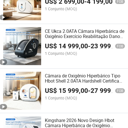
US$
2 699,00
-
4 199,00
Casa
FOB
1 Conjunto
(MOQ)
CE Ukca 2.0ATA Câmara Hiperbárica de
Oxigênio Exercício Reabilitação Danos
Cerebrais Terapia do Câncer
US$
14 999,00
-
23 999,00
FOB
1 Conjunto
(MOQ)
Câmara de Oxigênio Hiperbárico Tipo
Hbot Shell 2.0ATA Hardshell Certificado
CE Ukca Preço por Atacado
US$
15 999,00
-
27 999,00
FOB
1 Conjunto
(MOQ)
Kingshare 2026 Novo Design Hbot
Câmara Hiperbárica de Oxigênio