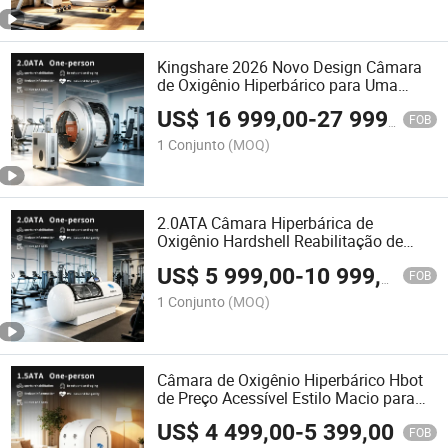
Kingshare 2026 Novo Design Câmara
de Oxigênio Hiperbárico para Uma
Pessoa com Sistema de Bibs
US$
16 999,00
-
27 999,00
Certificado CE ISO Ukca
FOB
1 Conjunto
(MOQ)
2.0ATA Câmara Hiperbárica de
Oxigênio Hardshell Reabilitação de
Exercícios Danos Cerebrais Terapia do
US$
5 999,00
-
10 999,00
Câncer
FOB
1 Conjunto
(MOQ)
Câmara de Oxigênio Hiperbárico Hbot
de Preço Acessível Estilo Macio para
Uso em Clínica Domiciliar de Uma
US$
4 499,00
-
5 399,00
Pessoa SPA
FOB