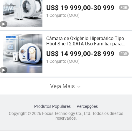
2.0ATA 2 Garantia de Ano Longa Vida
US$
19 999,00
-
30 999,00
Útil
FOB
1 Conjunto
(MOQ)
Câmara de Oxigênio Hiperbárico Tipo
Hbot Shell 2.0ATA Uso Familiar para
Uma ou Duas Pessoas
US$
14 999,00
-
28 999,00
FOB
1 Conjunto
(MOQ)
Veja Mais
Produtos Populares
Percepções
Copyright © 2026 Focus Technology Co., Ltd. Todos os direitos
reservados.