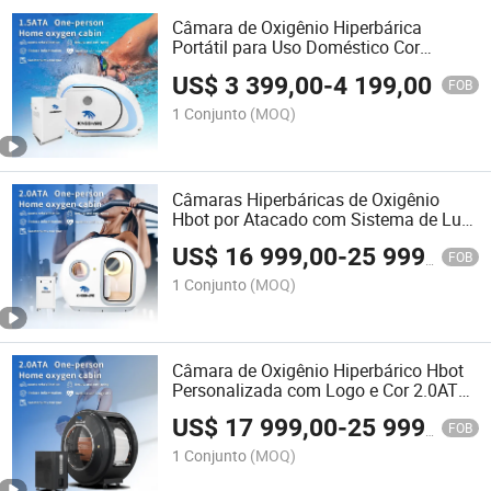
Câmara de Oxigênio Hiperbárica
Portátil para Uso Doméstico Cor
Personalizada Preço Acessível
US$
3 399,00
-
4 199,00
FOB
1 Conjunto
(MOQ)
Câmaras Hiperbáricas de Oxigênio
Hbot por Atacado com Sistema de Luz
Vermelha Multi Função para Uso em
US$
16 999,00
-
25 999,00
Clínica em Casa
FOB
1 Conjunto
(MOQ)
Câmara de Oxigênio Hiperbárico Hbot
Personalizada com Logo e Cor 2.0ATA
Preço de Atacado em Promoção
US$
17 999,00
-
25 999,00
FOB
1 Conjunto
(MOQ)