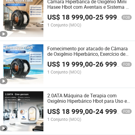
Câmara Hiperbárica de Oxigênio Mini
Hasee Hbot com Aventais e Sistema de
Luz Vermelha Preço de Atacado
US$
18 999,00
-
25 999,00
FOB
1 Conjunto
(MOQ)
Fornecimento por atacado de Câmara
de Oxigênio Hiperbárico, Exercício de
Reabilitação, Antienvelhecimento,
US$
19 999,00
-
26 999,00
Terapia para Câncer
FOB
1 Conjunto
(MOQ)
2.0ATA Máquina de Terapia com
Oxigênio Hiperbárico Hbot para Uso em
Clínica Domiciliar SPA Centro de Bem-
US$
18 999,00
-
24 999,00
Estar
FOB
1 Conjunto
(MOQ)