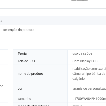
sa
Descrição do produto
Teoria
uso da saúde
Tela de LCD
Com Display LCD
reabilitação com exerc
nome do produto
câmara hiperbárica de
oxigênio
 de
cor
laranja ou personaliza
tamanho
L1780*W984*H1990