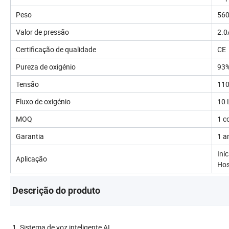
Peso
560
Valor de pressão
2.0
Certificação de qualidade
CE
Pureza de oxigénio
93
Tensão
110
Fluxo de oxigénio
10 
MOQ
1 c
Garantia
1 a
Iní
Aplicação
Hos
Descrição do produto
1. Sistema de voz inteligente AI.