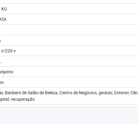
 KG
ATA
%
 v/220 v.
L.
onjunto
no
cio, Barbeiro de Salão de Beleza, Centro de Negócios, ginásio, Exterior, Clín
pital, recuperação