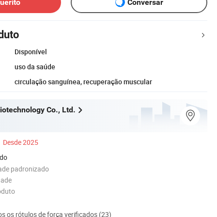
uérito
Conversar
duto
Disponível
uso da saúde
circulação sanguínea, recuperação muscular
iotechnology Co., Ltd.
Desde 2025
ado
dade padronizado
dade
oduto
s os rótulos de força verificados (23)