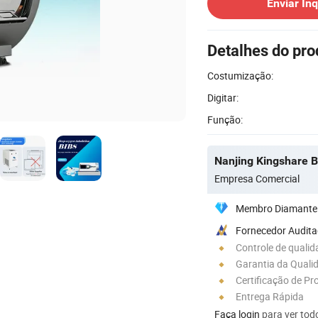
Enviar Inq
Detalhes do pro
Costumização:
Digitar:
Função:
Nanjing Kingshare B
Empresa Comercial
Membro Diamante
Fornecedor Audit
Controle de quali
Garantia da Quali
Certificação de Pr
Entrega Rápida
Faça login
para ver todo