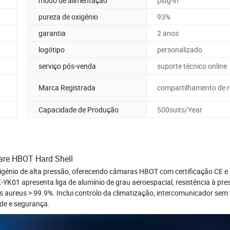
modo de alimentação
plug-in
pureza de oxigénio
93%
garantia
2 anos
logótipo
personalizado
serviço pós-venda
suporte técnico online
Marca Registrada
compartilhamento de r
Capacidade de Produção
500suits/Year
hare HBOT Hard Shell
génio de alta pressão, oferecendo câmaras HBOT com certificação CE e
K01 apresenta liga de alumínio de grau aeroespacial, resistência à pre
aureus > 99.9%. Inclui controlo da climatização, intercomunicador sem 
de e segurança.