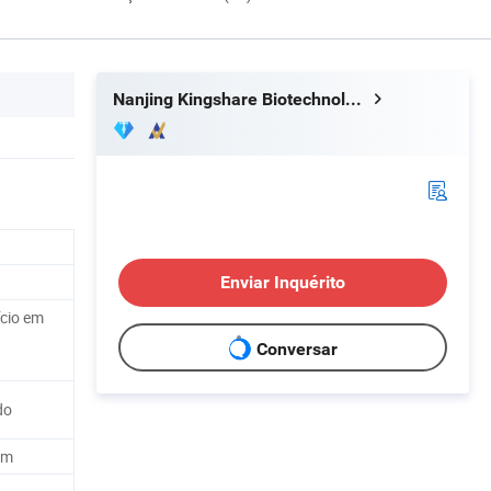
Nanjing Kingshare Biotechnology Co., Ltd.
Enviar Inquérito
ício em
Conversar
do
mm