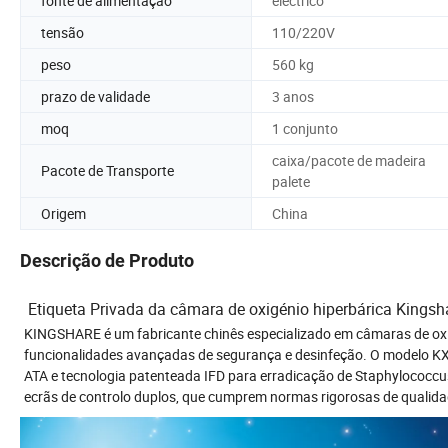
fonte de alimentação
eléctrico
tensão
110/220V
peso
560 kg
prazo de validade
3 anos
moq
1 conjunto
caixa/pacote de madeira
Pacote de Transporte
palete
Origem
China
Descrição de Produto
Etiqueta Privada da câmara de oxigénio hiperbárica Kings
KINGSHARE é um fabricante chinês especializado em câmaras de oxi
funcionalidades avançadas de segurança e desinfeção. O modelo KX-Y
ATA e tecnologia patenteada IFD para erradicação de Staphylococcus 
ecrãs de controlo duplos, que cumprem normas rigorosas de qualida