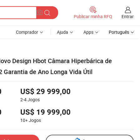
Entrar
Publicar minha RFQ
Comprador
Ajuda
Apps
Português
ovo Design Hbot Câmara Hiperbárica de
2 Garantia de Ano Longa Vida Útil
0
US$ 29 999,00
2-4
Jogos
0
US$ 19 999,00
10+
Jogos