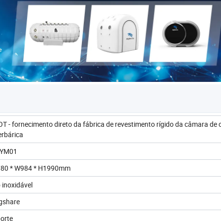
T - fornecimento direto da fábrica de revestimento rígido da câmara de 
erbárica
-YM01
80 * W984 * H1990mm
 inoxidável
gshare
orte