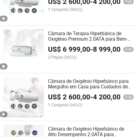
US$
2 600,00
-
4 200,00
FOB
1 Conjunto
(MOQ)
Câmara de Terapia Hiperbárica de
Oxigênio Premium 2.0ATA para Bem-
Estar
US$
6 999,00
-
8 999,00
FOB
2 Peças
(MOQ)
Câmara de Oxigênio Hiperbárico para
Mergulho em Casa para Cuidados de
Saúde
US$
2 600,00
-
4 200,00
FOB
1 Conjunto
(MOQ)
Câmara de Oxigênio Hiperbárico de
Alto Desempenho 2.0ATA para