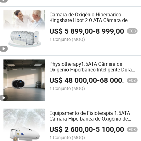
Câmara de Oxigênio Hiperbárico
Kingshare Hbot 2.0 ATA Câmara de
Sono Hiperbárico Aumenta a
US$
5 899,00
-
8 999,00
Circulação
FOB
1 Conjunto
(MOQ)
Physiotherapy1.5ATA Câmera de
Oxigênio Hiperbárico Inteligente Dura
para Terapia Hbot para Uso em Casa
US$
48 000,00
-
68 000,00
FOB
1 Conjunto
(MOQ)
Equipamento de Fisioterapia 1.5ATA
Câmara Hiperbárica de Oxigênio de
Casca Mole
US$
2 600,00
-
5 100,00
FOB
1 Conjunto
(MOQ)