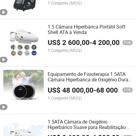
1 Conjunto
(MOQ)
1.5 Câmara Hiperbárica Portátil Soft
Shell ATA à Venda
US$
2 600,00
-
4 200,00
FOB
1 Conjunto
(MOQ)
Equipamento de Fisioterapia 1.5ATA
Câmara Hiperbárica de Oxigênio Dura
para Uso em Casa Smart Hbot para
US$
48 000,00
-
68 000,00
Bem-Estar
FOB
1 Conjunto
(MOQ)
1.5ATA Câmara de Oxigênio
Hiperbárico Suave para Reabilitação de
Exercícios para Uso Interno