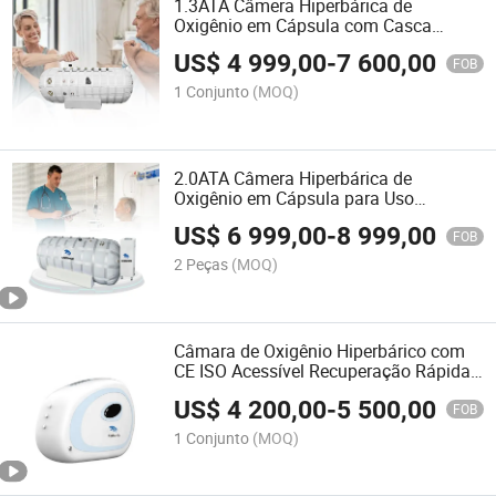
1.3ATA Câmera Hiperbárica de
Oxigênio em Cápsula com Casca
Macia
US$
4 999,00
-
7 600,00
FOB
1 Conjunto
(MOQ)
2.0ATA Câmera Hiperbárica de
Oxigênio em Cápsula para Uso
Humano
US$
6 999,00
-
8 999,00
FOB
2 Peças
(MOQ)
Câmara de Oxigênio Hiperbárico com
CE ISO Acessível Recuperação Rápida
Após Exercício
US$
4 200,00
-
5 500,00
FOB
1 Conjunto
(MOQ)