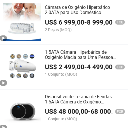
Câmara de Oxigênio Hiperbárico
2.0ATA para Uso Doméstico
US$
6 999,00
-
8 999,00
FOB
2 Peças
(MOQ)
1.5ATA Câmara Hiperbárica de
Oxigênio Macia para Uma Pessoa
Estilo Deitado Preço por Atacado Sem
US$
2 499,00
-
4 499,00
Intermediário
FOB
1 Conjunto
(MOQ)
Dispositivo de Terapia de Feridas
1.5ATA Câmera de Oxigênio
Hiperbárico Hbot Inteligente para
US$
48 000,00
-
68 000,00
Clínica Sentada
FOB
1 Conjunto
(MOQ)