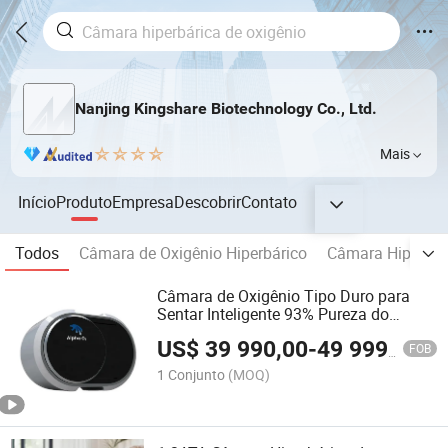
Nanjing Kingshare Biotechnology Co., Ltd.
Mais
Início
Produto
Empresa
Descobrir
Contato
Todos
Câmara de Oxigênio Hiperbárico
Câmara Hiperbári
Câmara de Oxigênio Tipo Duro para
Sentar Inteligente 93% Pureza do
Oxigênio Uso Doméstico para Uma
US$
39 990,00
-
49 999,00
Pessoa
FOB
1 Conjunto
(MOQ)