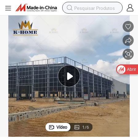
Abrir
Vídeo
1
/
6