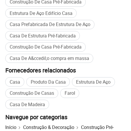
Construção De Casa Pré-Fabricada
Alta segurança
Estrutura De Aço Edifício Casa
O aço tem muito boa plasticidade e dureza, assim que a
Casa Prefabricada De Estrutura De Aço
estrutura de aço edifícios residenciais geralmente não
quebrarão de repente devido à sobrecarga acidental ou
Casa De Estrutura Pré-fabricada
parcial. Além disso, seu peso é de apenas 1/5 do peso da
Construção De Casa Pré-Fabricada
estrutura tradicional tijolo-concreto, de modo que a segurança
Casa De A&ccedil;o compra em massa
e confiabilidade são muito altos.
Fornecedores relacionados
Resistência ao vento e terramoto
Casa
Produto Da Casa
Estrutura De Aço
O edifício da estrutura de aço PEB tem uma força leve,
elevada, boa rigidez geral e forte deformabilidade. O peso do
Construção De Casas
Farol
prédio é de apenas um quinto da estrutura tijolo-concreto, e
Casa De Madeira
pode suportar um vento de 70 metros por segundo, para que a
Navegue por categorias
vida e a propriedade possam ser protegidas de forma eficaz.
Segurança e fiabilidade, boa resistência sísmica e eólica, forte
Início
Construção & Decoração
Construção Pré-