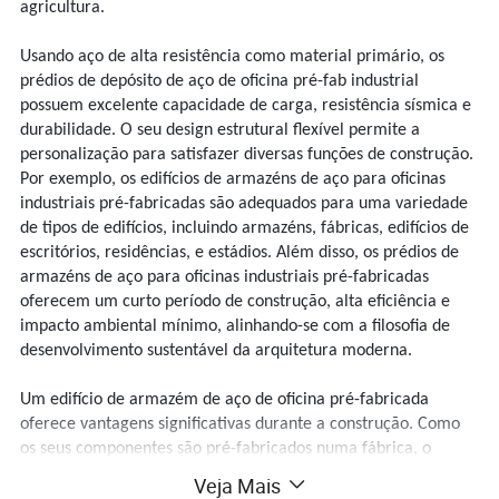
agricultura.
Usando aço de alta resistência como material primário, os
prédios de depósito de aço de oficina pré-fab industrial
possuem excelente capacidade de carga, resistência sísmica e
durabilidade. O seu design estrutural flexível permite a
personalização para satisfazer diversas funções de construção.
Por exemplo, os edifícios de armazéns de aço para oficinas
industriais pré-fabricadas são adequados para uma variedade
de tipos de edifícios, incluindo armazéns, fábricas, edifícios de
escritórios, residências, e estádios. Além disso, os prédios de
armazéns de aço para oficinas industriais pré-fabricadas
oferecem um curto período de construção, alta eficiência e
impacto ambiental mínimo, alinhando-se com a filosofia de
desenvolvimento sustentável da arquitetura moderna.
Um edifício de armazém de aço de oficina pré-fabricada
oferece vantagens significativas durante a construção. Como
os seus componentes são pré-fabricados numa fábrica, o
processo de construção é mais normalizado e controlável,
Veja Mais
reduzindo eficazmente os resíduos de materiais e os erros de