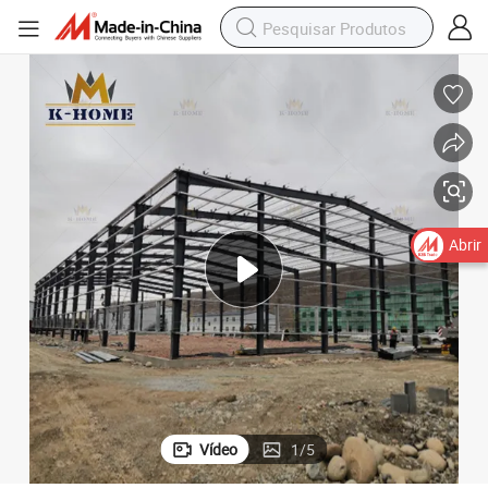
Abrir
Vídeo
1
/
5