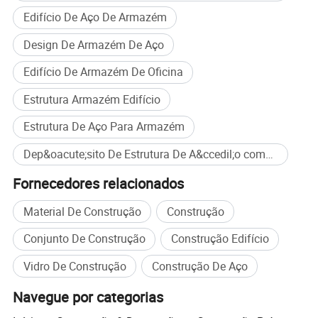
industriais, com elevada eficiência, facilidade ambiental e
Edifício De Aço De Armazém
rentabilidade, tornaram-se uma opção fundamental na
construção moderna. Oferecem vantagens significativas em
Design De Armazém De Aço
eficiência de construção, controle de custos e desempenho
Edifício De Armazém De Oficina
ambiental, atendendo às necessidades de diversos projetos de
construção. Com o desenvolvimento contínuo da indústria da
Estrutura Armazém Edifício
construção, os edifícios pré-fabricados em aço desempenharão
um papel ainda mais importante no futuro da construção.
Estrutura De Aço Para Armazém
Dep&oacute;sito De Estrutura De A&ccedil;o compra em massa
Fornecedores relacionados
Material De Construção
Construção
Conjunto De Construção
Construção Edifício
Vidro De Construção
Construção De Aço
Navegue por categorias