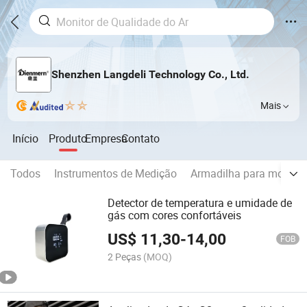
Shenzhen Langdeli Technology Co., Ltd.
Mais
Início
Produto
Empresa
Contato
Todos
Instrumentos de Medição
Armadilha para moscas
Detector de temperatura e umidade de
gás com cores confortáveis
US$
11,30
-
14,00
FOB
2 Peças
(MOQ)