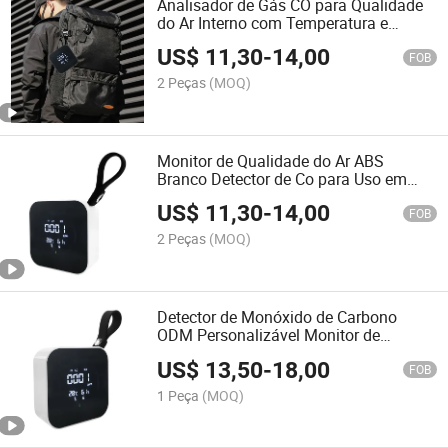
Analisador de Gás CO para Qualidade
do Ar Interno com Temperatura e
Umidade
US$
11,30
-
14,00
FOB
2 Peças
(MOQ)
Monitor de Qualidade do Ar ABS
Branco Detector de Co para Uso em
Casa ou Escritório
US$
11,30
-
14,00
FOB
2 Peças
(MOQ)
Detector de Monóxido de Carbono
ODM Personalizável Monitor de
Qualidade do Ar Medidor de
US$
13,50
-
18,00
Temperatura e Umidade Instrumentos
FOB
de Medição Eletrônicos
1 Peça
(MOQ)