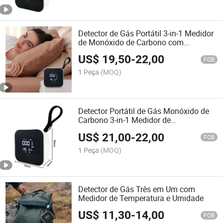
Detector de Gás Portátil 3-in-1 Medidor
de Monóxido de Carbono com
Temperatura e Umidade
US$
19,50
-
22,00
FOB
1 Peça
(MOQ)
Detector Portátil de Gás Monóxido de
Carbono 3-in-1 Medidor de
Temperatura e Umidade Instrumento de
US$
21,00
-
22,00
Medição Eletrônico
FOB
1 Peça
(MOQ)
Detector de Gás Três em Um com
Medidor de Temperatura e Umidade
US$
11,30
-
14,00
FOB