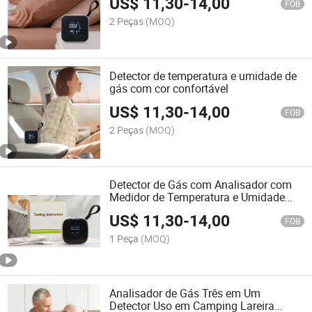
US$
11,30
-
14,00
Eletrônicos
FOB
2 Peças
(MOQ)
Detector de temperatura e umidade de
gás com cor confortável
US$
11,30
-
14,00
FOB
2 Peças
(MOQ)
Detector de Gás com Analisador com
Medidor de Temperatura e Umidade
para Camping, Lareira e Cozinha
US$
11,30
-
14,00
FOB
1 Peça
(MOQ)
Analisador de Gás Três em Um
Detector Uso em Camping Lareira