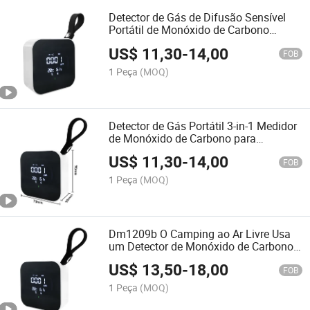
Detector de Gás de Difusão Sensível
Portátil de Monóxido de Carbono
Medidor Eletrônico
US$
11,30
-
14,00
FOB
1 Peça
(MOQ)
Detector de Gás Portátil 3-in-1 Medidor
de Monóxido de Carbono para
Instrumento de Medição Eletrônico
US$
11,30
-
14,00
FOB
1 Peça
(MOQ)
Dm1209b O Camping ao Ar Livre Usa
um Detector de Monóxido de Carbono e
um Princípio de Inspeção Eletroquímica
US$
13,50
-
18,00
Portátil Mini para Cordas Suspensas
FOB
1 Peça
(MOQ)