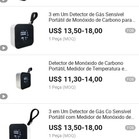
3 em Um Detector de Gás Sensível
Portátil de Monóxido de Carbono para
Vazamento de Gás Instrumento de
US$
13,50
-
18,00
Medição Eletrônica
FOB
1 Peça
(MOQ)
Detector de Monóxido de Carbono
Portátil, Medidor de Temperatura e
Umidade, Instrumentos de Medição
US$
11,30
-
14,00
Eletrônicos
FOB
1 Peça
(MOQ)
3 em Um Detector de Gás Co Sensível
Portátil com Medidor de Monóxido de
Carbono e Corda
US$
13,50
-
18,00
FOB
1 Peça
(MOQ)