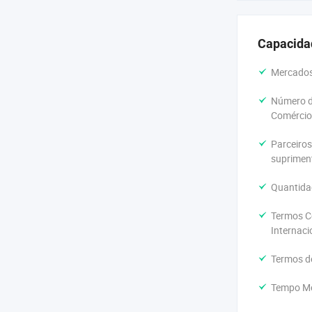
-Luxury oxi
Capacida
- Estilo de 
Mercados 
- Caixa refo
Número d
-Estilo Cáps
Comércio 
- diversas 
Parceiros
suprimen
- Disco rígi
Quantida
Termos C
Internaci
Termos d
Tempo Mé