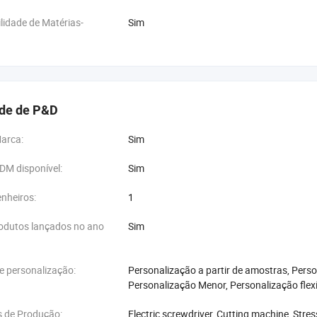
lidade de Matérias-
Sim
de de P&D
Marca:
Sim
DM disponível:
Sim
nheiros:
1
odutos lançados no ano
Sim
e personalização:
Personalização a partir de amostras, Perso
Personalização Menor, Personalização flexí
 de Produção:
Electric screwdriver, Cutting machine, Stres