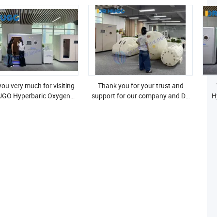
ou very much for visiting
Thank you for your trust and
GO Hyperbaric Oxygen
support for our company and DR
H
Chamber today!
HUGO hyperbaric oxygen chamber
products!