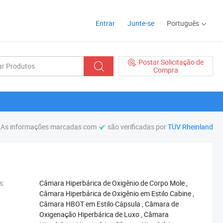
Entrar
Junte-se
Português
Postar Solicitação de
Compra
As informações marcadas com
são verificadas por
TÜV Rheinland
s:
‪Câmara Hiperbárica de Oxigênio de Corpo Mole‬
,
‪Câmara Hiperbárica de Oxigênio em Estilo Cabine‬
,
‪Câmara HBOT em Estilo Cápsula‬
,
‪Câmara de
Oxigenação Hiperbárica de Luxo‬
,
‪Câmara