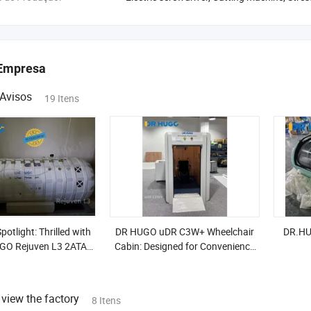
Empresa
Avisos
19 Itens
otlight: Thrilled with
DR HUGO uDR C3W+ Wheelchair
DR.HU
GO Rejuven L3 2ATA
Cabin: Designed for Convenience
perbaric Chamber!
and Comfort
view the factory
8 Itens