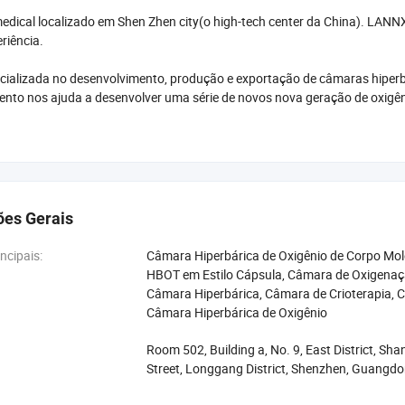
ical localizado em Shen Zhen city(o high-tech center da China). LANNX
riência.
ializada no desenvolvimento, produção e exportação de câmaras hiperb
nto nos ajuda a desenvolver uma série de novos nova geração de oxigênio
lS013485 a certificação do sistema de qualidade, produzimos qualidade a
de aliviar os clientes' preocupações e melhorar a sua experiência.
ência rica em R&D e fabrico de oxigênio hiperbárico chambers e pode for
ões Gerais
iversas necessidades personalizadas.
ncipais:
Câmara Hiperbárica de Oxigênio de Corpo Mol
nio hiperbárico câmaras são vendidos para mais de 50 países, principa
HBOT em Estilo Cápsula, Câmara de Oxigenaçã
venda para os nossos clientes.
Câmara Hiperbárica, Câmara de Crioterapia, C
Câmara Hiperbárica de Oxigênio
 nossa marca de oxigenoterapia dispositivo. Ele destaca o profissional
França que inspirou e guiar a nossa pesquisa em oxigenoterapia. Sua carrei
Room 502, Building a, No. 9, East District, Sh
través da investigação e do processo de produção de nossos produtos.
Street, Longgang District, Shenzhen, Guangdo
gênio hiperbárico chambers fornecemos: