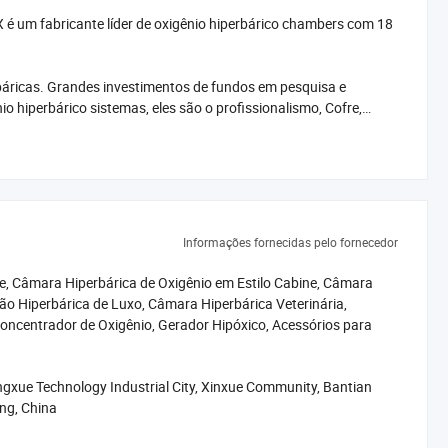
 é um fabricante líder de oxigênio hiperbárico chambers com 18
áricas. Grandes investimentos de fundos em pesquisa e
 hiperbárico sistemas, eles são o profissionalismo, Cofre,
lta oxigênio hiperbárico chambers, estável e produtos de alta
necer aos clientes com serviços personalizados para atender às
Informações fornecidas pelo fornecedor
e, Câmara Hiperbárica de Oxigênio em Estilo Cabine, Câmara
lmente na Europa e América Latina. Podemos prestar um bom
o Hiperbárica de Luxo, Câmara Hiperbárica Veterinária,
oncentrador de Oxigênio, Gerador Hipóxico, Acessórios para
ismo, segurança inteligente e inovação. DR. HUGO é um médico
ra profissional e rigorosa do espírito científico é sempre
angxue Technology Industrial City, Xinxue Community, Bantian
ng, China