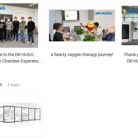
e to the DR HUGO
a hearty oxygen therapy journey!
Thank y
y Chamber Experience
DR HU
Center!
s
1 Item