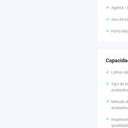
Agente / F
Ano de E
Porto Ma
Capacida
Linhas d
Tipo de i
acabados
Método d
acabados
Inspetore
qualidade