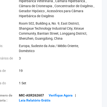
Hiperbárica Veterinária‬
,
‪Câmara Hiperbárica‬
,
‪Câmara de Crioterapia‬
,
‪Concentrador de Oxigênio‬
,
‪Gerador Hipóxico‬
,
‪Acessórios para Câmara
Hiperbárica de Oxigênio‬
Room 502, Building a, No. 9, East District,
Shangxue Technology Industrial City, Xinxue
Community, Bantian Street, Longgang District,
Shenzhen, Guangdong, China
is:
Europa, Sudeste da Asia / Médio Oriente,
Doméstico
ários de
3
a de
19
a do
1 Set
úmero de
MIC-ASR262607
Verifique Agora
|
oria :
Leia Relatório Grátis