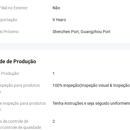
ilial no Exterior:
Não
xportação:
9 Years
is Próximo:
Shenzhen Port, Guangzhou Port
de de Produção
e Produção:
1
nspeção para produtos
100% inspeção(Inspeção visual & Inspeção
:
e inspeção para produtos
Tenha instruções e seja seguido uniforme
:
s de controle de
2
/controle de qualidade: