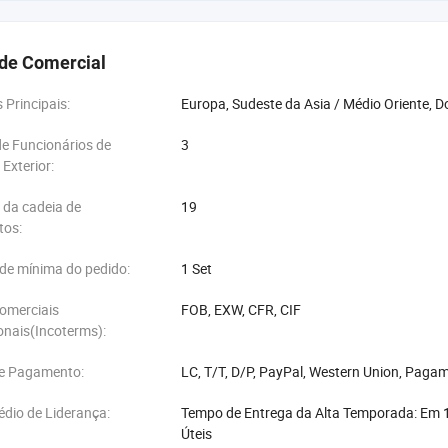
gênio hiperbárico Chambers
de Comercial
cabine confortável oxigênio hiperbárico Chambers
Principais:
Europa, Sudeste da Asia / Médio Oriente, 
rçada Style oxigênio hiperbárico Chambers(2ATA-3ATA)
e Funcionários de
3
ula Disco oxigênio hiperbárico Chambers
Exterior:
formas econômicas corpo suave oxigênio hiperbárico Chambers
 da cadeia de
19
tos:
do veterinários oxigênio hiperbárico Chambers
de mínima do pedido:
1 Set
omerciais
FOB, EXW, CFR, CIF
onais(Incoterms):
e Pagamento:
LC, T/T, D/P, PayPal, Western Union, Paga
dio de Liderança:
Tempo de Entrega da Alta Temporada: Em 1
Úteis