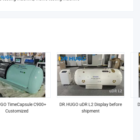
GO TimeCapsule C900+
DR.HUGO uDR L2 Display before
D
Customized
shipment