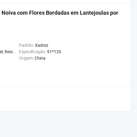
e Noiva com Flores Bordadas em Lantejoulas por
Padrão:
Xadrez
nti-Estático
Especificação:
91*120
Origem:
China