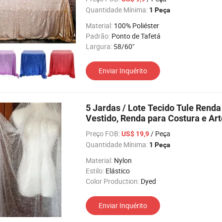
Quantidade Mínima:
1 Peça
Material:
100% Poliéster
Padrão:
Ponto de Tafetá
Largura:
58/60"
Enviar Inquérito
5 Jardas / Lote Tecido Tule Renda
Vestido, Renda para Costura e A
Preço FOB:
/ Peça
US$ 19,9
Quantidade Mínima:
1 Peça
Material:
Nylon
Estilo:
Elástico
Color Production:
Dyed
Enviar Inquérito