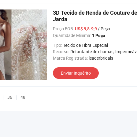
3D Tecido de Renda de Couture d
Jarda
Preço FOB:
/ Peça
US$ 9,8-9,9
Quantidade Mínima:
1 Peça
Tipo:
Tecido de Fibra Especial
Recurso:
Retardante de chamas, Impermeável, Resistente à abrasão, A
Marca Registrada:
leaderbridals
Enviar Inquérito
36
48