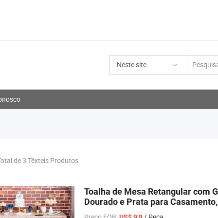
Neste site
onosco
Total de 3 Têxteis Produtos
Toalha de Mesa Retangular com Gl
Dourado e Prata para Casamento, 
Tamanhos
Preço FOB:
/ Peça
US$ 9,9