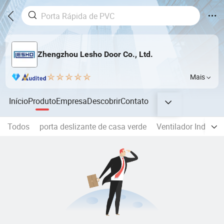
Zhengzhou Lesho Door Co., Ltd.
Mais
Início
Produto
Empresa
Descobrir
Contato
Todos
porta deslizante de casa verde
Ventilador Industri