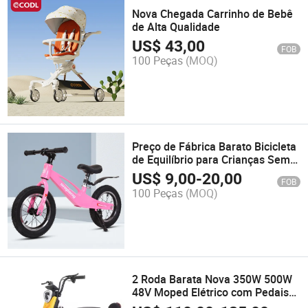
Nova Chegada Carrinho de Bebê
de Alta Qualidade
US$
43,00
FOB
100 Peças
(MOQ)
Preço de Fábrica Barato Bicicleta
de Equilíbrio para Crianças Sem
Pedais
US$
9,00
-
20,00
FOB
100 Peças
(MOQ)
2 Roda Barata Nova 350W 500W
48V Moped Elétrico com Pedais
Scooter Elétrico Bicicleta Elétrica