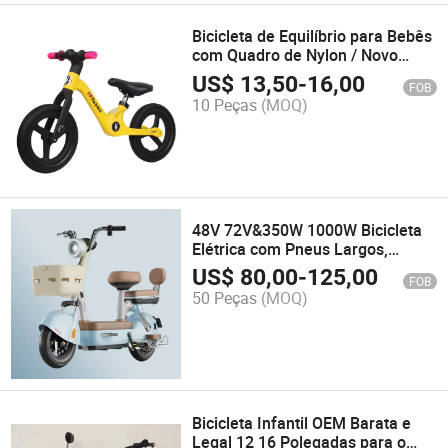
Bicicleta de Equilíbrio para Bebês
com Quadro de Nylon / Novo
Modelo de Bicicleta de Equilíbrio
US$
13,50
-
16,00
FOB
Leve para Crianças
10 Peças
(MOQ)
48V 72V&350W 1000W Bicicleta
Elétrica com Pneus Largos,
Bicicleta Elétrica para 20 Anos de
US$
80,00
-
125,00
FOB
Idade Fábrica
50 Peças
(MOQ)
Bicicleta Infantil OEM Barata e
Legal 12 16 Polegadas para o