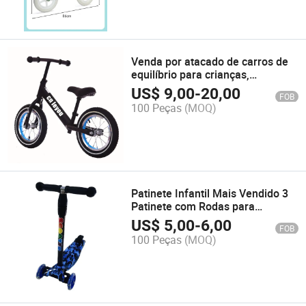
Venda por atacado de carros de
equilíbrio para crianças,
bicicletas para crianças,
US$
9,00
-
20,00
FOB
bicicletas para correr como
100 Peças
(MOQ)
presentes
Patinete Infantil Mais Vendido 3
Patinete com Rodas para
Crianças de 3-5 Anos com Rodas
US$
5,00
-
6,00
FOB
de LED
100 Peças
(MOQ)