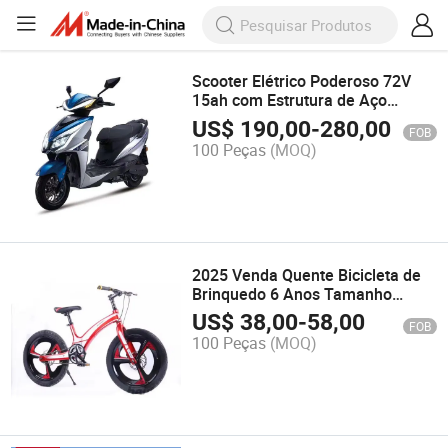
Scooter Elétrico Poderoso 72V
15ah com Estrutura de Aço
Carbono Alta Continuidade 6-
US$
190,00
-
280,00
FOB
Speed Alarme Antifurto Longa
100 Peças
(MOQ)
Duração da Bateria 30-50km/H
2025 Venda Quente Bicicleta de
Brinquedo 6 Anos Tamanho
Completo 20 Polegada Meninas e
US$
38,00
-
58,00
FOB
Meninos Banco Traseiro Crianças
100 Peças
(MOQ)
Bicicleta Ciclo Infantil