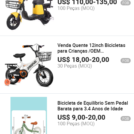
US$
110,00
-
135,00
FOB
100 Peças
(MOQ)
Venda Quente 12inch Bicicletas
para Crianças /OEM
Personalizado Barato Bicicleta
US$
18,00
-
20,00
FOB
para Bebês e Crianças 18inch
30 Peças
(MOQ)
Bicicleta de Equilíbrio Sem Pedal
Barata para 3.4 Anos de Idade
US$
9,00
-
20,00
FOB
100 Peças
(MOQ)