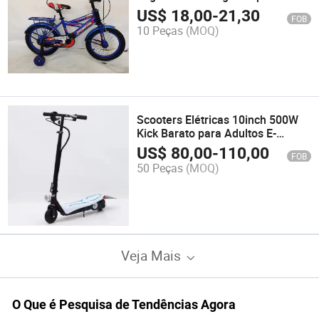
Mercado do Oriente Médio
US$
18,00
-
21,30
FOB
10 Peças
(MOQ)
Scooters Elétricas 10inch 500W
Kick Barato para Adultos E-
Scooter Dobrável
US$
80,00
-
110,00
FOB
50 Peças
(MOQ)
Veja Mais
O Que é Pesquisa de Tendências Agora