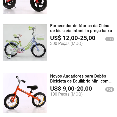
Fornecedor de fábrica da China
de bicicleta infantil a preço baixo
US$
12,00
-
25,00
FOB
300 Peças
(MOQ)
Novos Andadores para Bebês
Bicicleta de Equilíbrio Mini com
Suporte Único
US$
9,00
-
20,00
FOB
100 Peças
(MOQ)