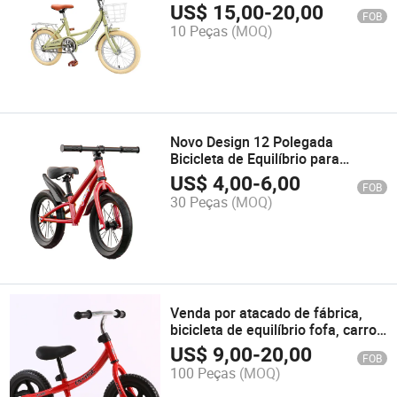
Polegada 20 Polegada Meninas
US$
15,00
-
20,00
FOB
Meninos para Crianças
10 Peças
(MOQ)
Novo Design 12 Polegada
Bicicleta de Equilíbrio para
Crianças / Bicicleta de Equilíbrio
US$
4,00
-
6,00
FOB
em Liga de Magnésio para
30 Peças
(MOQ)
Crianças com Pedais
Venda por atacado de fábrica,
bicicleta de equilíbrio fofa, carro
para crianças, brinquedos de
US$
9,00
-
20,00
FOB
scooter
100 Peças
(MOQ)