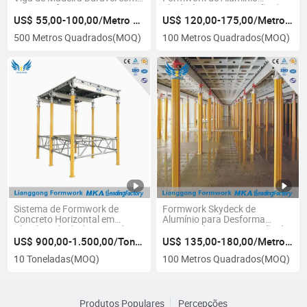
Carga Uniforme para
Skydeck para Construção de
Construção de Lajes H20
Concreto de Laje
US$ 55,00-100,00/Metro Quadrado
US$ 120,00-175,00/Metro Quadrado
500 Metros Quadrados
(MOQ)
100 Metros Quadrados
(MOQ)
Sistema de Formwork de
Formwork Skydeck de
Concreto Horizontal em
Alumínio para Desforma
Alumínio Skydeck Leve e de
Antecipada na Construção de
Fácil Instalação para
Lajes
US$ 900,00-1.500,00/Tonelada
US$ 135,00-180,00/Metro Quadrado
Construção de Lajes
10 Toneladas
(MOQ)
100 Metros Quadrados
(MOQ)
Produtos Populares
Percepções