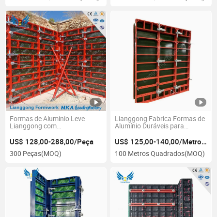
Formas de Alumínio Leve
Lianggong Fabrica Formas de
Lianggong com
Alumínio Duráveis para
Contraplacado para
Paredes e Colunas com
Construção de Concreto de
Reutilização 200 Vezes para
US$ 128,00-288,00/Peça
US$ 125,00-140,00/Metro Quadrado
Paredes de Colunas
Estrutura de Alumínio
300 Peças
(MOQ)
100 Metros Quadrados
(MOQ)