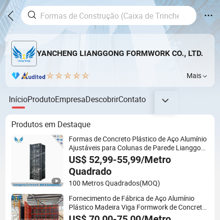
YANCHENG LIANGGONG FORMWORK CO., LTD.
Mais
Início
Produto
Empresa
Descobrir
Contato
Produtos em Destaque
Formas de Concreto Plástico de Aço Alumínio
Ajustáveis para Colunas de Parede Lianggong
para Construção de Edifícios
US$ 52,99-55,99/Metro
Quadrado
100 Metros Quadrados
(MOQ)
Fornecimento de Fábrica de Aço Alumínio
Plástico Madeira Viga Formwork de Concreto
para Construção de Parede Coluna e Laje
US$ 70,00-75,00/Metro