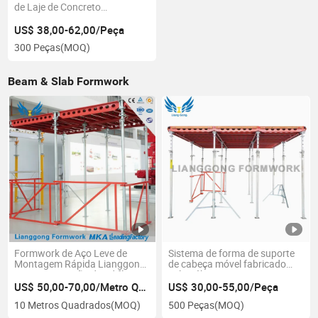
de Laje de Concreto
Reutilizável Lianggong para
Construção de Edifícios
US$ 38,00-62,00/Peça
300 Peças
(MOQ)
Beam & Slab Formwork
Formwork de Aço Leve de
Sistema de forma de suporte
Montagem Rápida Lianggong
de cabeça móvel fabricado
para Construção de Edifícios
pela Fábrica Lianggong para
em Concreto
construção de lajes
US$ 50,00-70,00/Metro Quadrado
US$ 30,00-55,00/Peça
10 Metros Quadrados
(MOQ)
500 Peças
(MOQ)