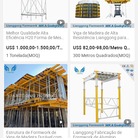
Melhor Qualidade Alta
Viga de Madeira de Alta
Eficiência H20 Forma de Mesa
Resistência Lianggong para
de Viga de Madeira para
Forma de Concreto de
Concreto de Laje
Paredes, Colunas e Lajes
US$ 1.000,00-1.500,00/Tonelada
US$ 82,00-98,00/Metro Quadrado
1 Tonelada
(MOQ)
300 Metros Quadrados
(MOQ)
Estrutura de Formwork de
Lianggong Fabricação de
Viga de Madeira Durável com
Formwork de Alumínio