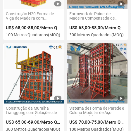
Construção H20 Forma de
Formwork de Painel de
Viga de Madeira com
Madeira Compensada de
Capacidade de Carga
Montagem Rápida Reutilizável
Confiável
Lianggong H20 para Despejo
US$ 68,00-88,00/Metro Quadrado
US$ 68,00-88,00/Metro Quadrado
de Concreto e Construção de
100 Metros Quadrados
(MOQ)
300 Metros Quadrados
(MOQ)
Edifícios
Construção da Muralha
Sistema de Forma de Parede e
Lianggong com Soluções de
Coluna Modular de Aço
Formas de Aço de Montagem
Reutilizável de Montagem
Rápida
Rápida Lianggong para
US$ 65,00-69,00/Metro Quadrado
US$ 70,00-75,00/Metro Quadrado
Construção de Concreto
300 Metros Quadrados
(MOQ)
100 Metros Quadrados
(MOQ)