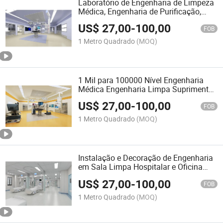
Laboratório de Engenharia de Limpeza
Médica, Engenharia de Purificação,
Oficina de GMP, Construção de
US$
27,00
-
100,00
Purificação
FOB
1 Metro Quadrado
(MOQ)
1 Mil para 100000 Nível Engenharia
Médica Engenharia Limpa Suprimento
Purificação da Sala
US$
27,00
-
100,00
FOB
1 Metro Quadrado
(MOQ)
Instalação e Decoração de Engenharia
em Sala Limpa Hospitalar e Oficina
Eletrônica de Purificação
US$
27,00
-
100,00
FOB
1 Metro Quadrado
(MOQ)