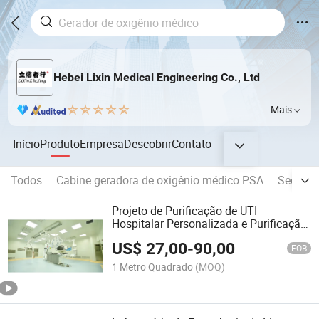
Hebei Lixin Medical Engineering Co., Ltd
Mais
Início
Produto
Empresa
Descobrir
Contato
Todos
Cabine geradora de oxigênio médico PSA
Secador
Projeto de Purificação de UTI
Hospitalar Personalizada e Purificação
de Sala de Operação Estéril
US$
27,00
-
90,00
FOB
1 Metro Quadrado
(MOQ)