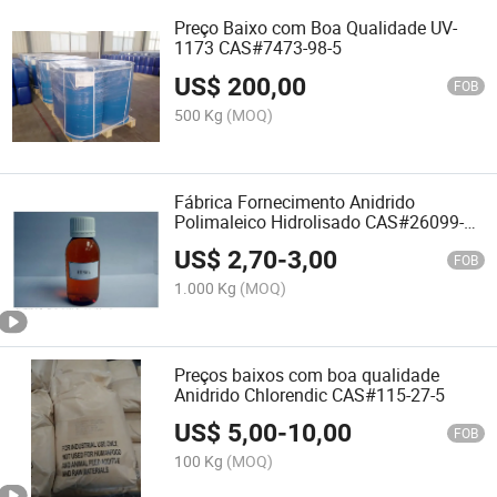
Preço Baixo com Boa Qualidade UV-
1173 CAS#7473-98-5
US$
200,00
FOB
500 Kg
(MOQ)
Fábrica Fornecimento Anidrido
Polimaleico Hidrolisado CAS#26099-
09-2
US$
2,70
-
3,00
FOB
1.000 Kg
(MOQ)
Preços baixos com boa qualidade
Anidrido Chlorendic CAS#115-27-5
US$
5,00
-
10,00
FOB
100 Kg
(MOQ)