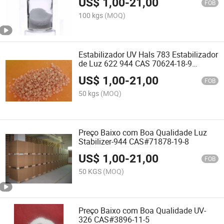
US$
1,00
-
21,00
FOB
100 kgs
(MOQ)
Estabilizador UV Hals 783 Estabilizador
de Luz 622 944 CAS 70624-18-9
65447-77-0
US$
1,00
-
21,00
FOB
50 kgs
(MOQ)
Preço Baixo com Boa Qualidade Luz
Stabilizer-944 CAS#71878-19-8
US$
1,00
-
21,00
FOB
50 KGS
(MOQ)
Preço Baixo com Boa Qualidade UV-
326 CAS#3896-11-5