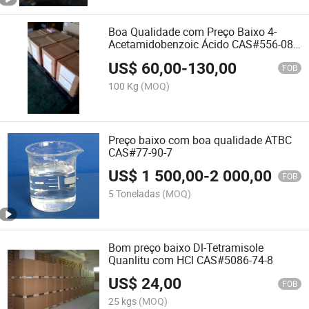
Boa Qualidade com Preço Baixo 4-
Acetamidobenzoic Ácido CAS#556-08-
1
US$
60,00
-
130,00
FOB
100 Kg
(MOQ)
Preço baixo com boa qualidade ATBC
CAS#77-90-7
US$
1 500,00
-
2 000,00
FOB
5 Toneladas
(MOQ)
Bom preço baixo Dl-Tetramisole
Quanlitu com HCl CAS#5086-74-8
US$
24,00
FOB
25 kgs
(MOQ)