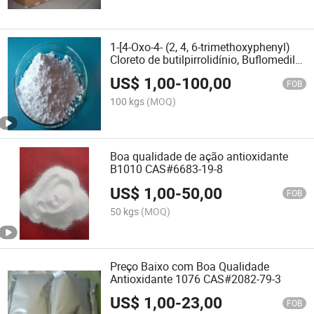
1-[4-Oxo-4- (2, 4, 6-trimethoxyphenyl)
Cloreto de butilpirrolidínio, Buflomedil
HCl CAS#35543-24-9
US$
1,00
-
100,00
FOB
100 kgs
(MOQ)
Boa qualidade de ação antioxidante
B1010 CAS#6683-19-8
US$
1,00
-
50,00
FOB
50 kgs
(MOQ)
Preço Baixo com Boa Qualidade
Antioxidante 1076 CAS#2082-79-3
US$
1,00
-
23,00
FOB