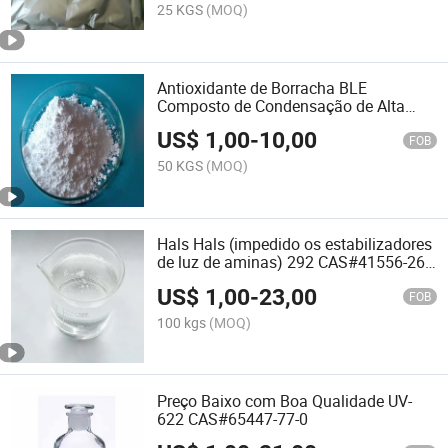
25 KGS
(MOQ)
Antioxidante de Borracha BLE
Composto de Condensação de Alta
Temperatura de Difeno CAS#6267-02-3
US$
1,00
-
10,00
FOB
50 KGS
(MOQ)
Hals Hals (impedido os estabilizadores
de luz de aminas) 292 CAS#41556-26-
7
US$
1,00
-
23,00
FOB
100 kgs
(MOQ)
Preço Baixo com Boa Qualidade UV-
622 CAS#65447-77-0