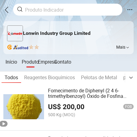
Lonwin Industry Group Limited
Mais
Início
Produto
Empresa
Contato
Todos
Reagentes Bioquímicos
Pelotas de Metal
pó de 
Fornecimento de Diphenyl (2 4 6-
trimethylbenzoyl) Óxido de Fosfina
(TPO) CAS#75980-60-8
US$
200,00
FOB
500 Kg
(MOQ)