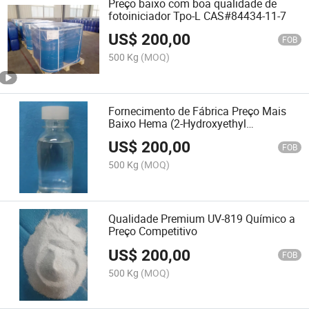
Preço baixo com boa qualidade de
fotoiniciador Tpo-L CAS#84434-11-7
US$
200,00
FOB
500 Kg
(MOQ)
Fornecimento de Fábrica Preço Mais
Baixo Hema (2-Hydroxyethyl
metacrilato) CAS#868-77-9
US$
200,00
FOB
500 Kg
(MOQ)
Qualidade Premium UV-819 Químico a
Preço Competitivo
US$
200,00
FOB
500 Kg
(MOQ)