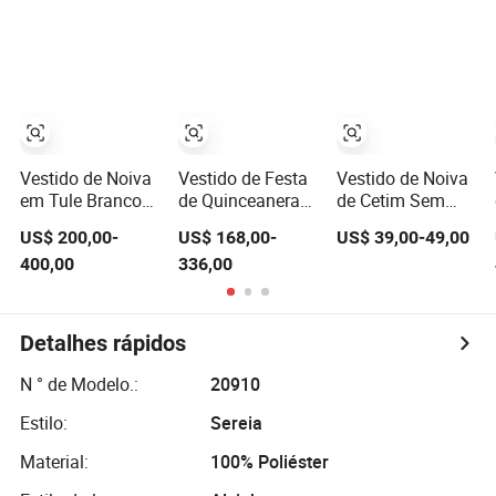
em Renda para
Cauda de Renda
em V na Cor
Mulheres, Vestido
Marfim
de Princesa,
Vestido de
Menina, Vestido
de Noite, Vestido
de Formatura
Vestido de Noiva
Vestido de Festa
Vestido de Noiva
em Tule Branco
de Quinceanera
de Cetim Sem
com Mangas
Rosa Princesa
Alças com Laço
US$ 200,00-
US$ 168,00-
US$ 39,00-49,00
Longas e
Off Shoulder com
A-Line, Vestido de
400,00
336,00
Apliques de
Decote Coração
Noiva com
Renda Perolada
em Renda para
Costas de
Mulheres, Vestido
Corpete,
de Casamento,
Personalizável,
Detalhes rápidos
Vestido de
Tamanho Plus,
Menina, Vestido
Elegante Vestido
N ° de Modelo.:
20910
de Baile
de Noiva Marfim
Estilo:
Sereia
Material:
100% Poliéster