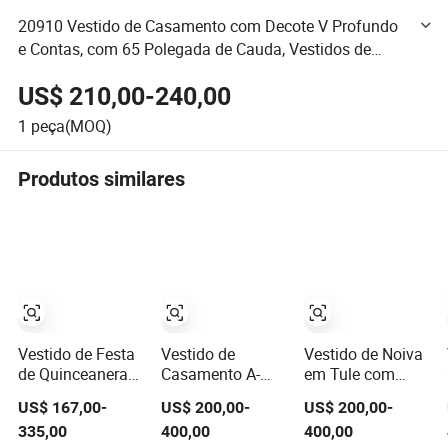
20910 Vestido de Casamento com Decote V Profundo
e Contas, com 65 Polegada de Cauda, Vestidos de
Casamento Estilo Sereia, Saia de Cetim Macio, Marfim
US$ 210,00-240,00
1
peça(MOQ)
Produtos similares
Vestido de Festa
Vestido de
Vestido de Noiva
de Quinceanera
Casamento A-
em Tule com
Azul Princesa Off
Line com Decote
Cauda, Corpo de
US$ 167,00-
US$ 200,00-
US$ 200,00-
Shoulder com
Quadrado em
Renda, Manga
335,00
400,00
400,00
Decote Coração
Seda Branca e
Longa e Decote