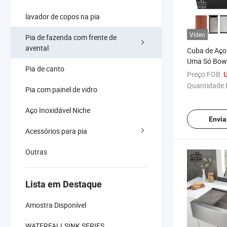
lavador de copos na pia
Vídeo
Pia de fazenda com frente de
avental
Cuba de Aço 
Uma Só Bowl
Pia de canto
Aprovamento
Preço FOB:
U
de Estilo F
Quantidade 
Pia com painel de vidro
Estação de 
Topmount
Aço Inoxidável Niche
Envia
Acessórios para pia
Outras
Lista em Destaque
Amostra Disponível
WATERFALLSINK SERIES