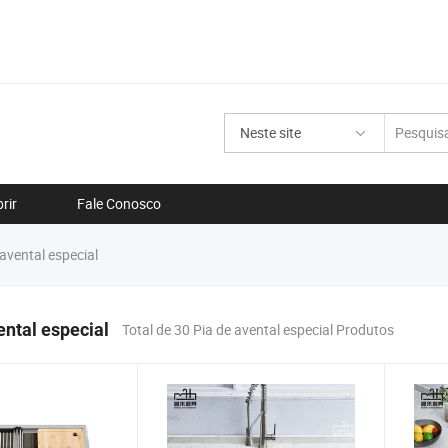
Neste site
rir
Fale Conosco
avental especial
ental especial
Total de 30 Pia de avental especial Produtos