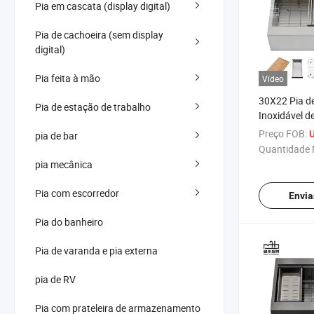
Pia em cascata (display digital)
Pia de cachoeira (sem display
digital)
Pia feita à mão
Vídeo
30X22 Pia d
Pia de estação de trabalho
Inoxidável d
1,5 mm 16 P
Preço FOB:
U
pia de bar
Artesanal de
Quantidade 
com Estação
pia mecânica
Acessórios
Pia com escorredor
Envia
Pia do banheiro
Pia de varanda e pia externa
pia de RV
Pia com prateleira de armazenamento