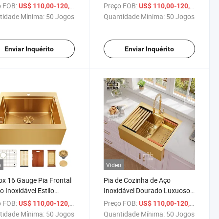
Só Cuba Estação de
de Cozinha Artesanal de Aço
 FOB:
/ Conjunto
Preço FOB:
/ Conj
US$ 110,00-120,00
US$ 110,00-120,00
lho Frente de Aço Plano
Inoxidável com Uma Cuba
tidade Mínima:
50 Jogos
Quantidade Mínima:
50 Jogos
e Cozinha com Tábua de
Frente de Avental Preta Plana
Enviar Inquérito
Enviar Inquérito
o
Vídeo
ox 16 Gauge Pia Frontal
Pia de Cozinha de Aço
o Inoxidável Estilo
Inoxidável Dourado Luxuoso
nda Dourada Pia de
com Frente, Pia de Fazenda
 FOB:
/ Conjunto
Preço FOB:
/ Conj
US$ 110,00-120,00
US$ 110,00-120,00
nda Plana
Plana com Acessórios, Pias
tidade Mínima:
50 Jogos
Quantidade Mínima:
50 Jogos