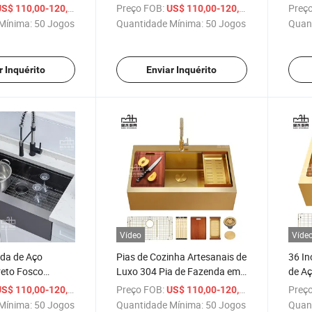
a com frente de
Fazenda com Frente de
Uma 
/ Conjunto
Preço FOB:
/ Conjunto
Preço
S$ 110,00-120,00
US$ 110,00-120,00
, pia de trabalho
Avental, Pia de Estação de
Traba
Mínima:
50 Jogos
Quantidade Mínima:
50 Jogos
Quan
da
Trabalho Feita à Mão
Pia d
Corte
r Inquérito
Enviar Inquérito
Vídeo
Víde
nda de Aço
Pias de Cozinha Artesanais de
36 In
reto Fosco
Luxo 304 Pia de Fazenda em
de Aç
de Cozinha com
Aço Inoxidável Moderna de
Faze
/ Conjunto
Preço FOB:
/ Conjunto
Preço
S$ 110,00-120,00
US$ 110,00-120,00
ental com
Uma Só Cuba para Bancada
Faze
Mínima:
50 Jogos
Quantidade Mínima:
50 Jogos
Quan