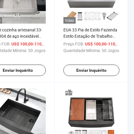
o
Vídeo
e cozinha artesanal 33-
EUA 33 Pia de Estilo Fazenda
304 de aço inoxidável
Estilo Estação de Trabalho
ma cuba e frente de
Frente de Avental Única Bowl
 FOB:
/ Conjunto
Preço FOB:
/ Conj
US$ 100,00-110,00
US$ 100,00-110,00
al estilo fazenda
304 Aço Inoxidável Pia de
tidade Mínima:
50 Jogos
Quantidade Mínima:
50 Jogos
Cozinha Feita à Mão
Enviar Inquérito
Enviar Inquérito