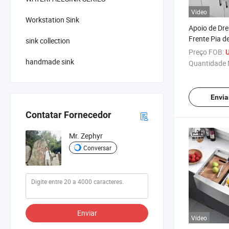
Vídeo
Workstation Sink
Apoio de Dre
Frente Pia 
sink collection
Gauge Aço In
Preço FOB:
U
Fazenda Fei
handmade sink
Quantidade 
Envia
Contatar Fornecedor
Mr. Zephyr
Conversar
Enviar
Vídeo