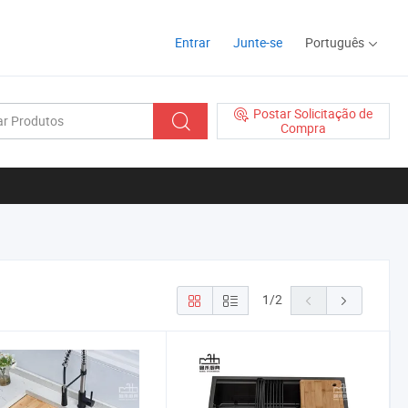
Entrar
Junte-se
Português
Postar Solicitação de
Compra
1
/
2