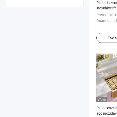
Pia de fazen
inoxidável f
uma única cu
Preço FOB:
U
cascata
Quantidade 
Envia
Vídeo
Pia de cozin
aço inoxidáv