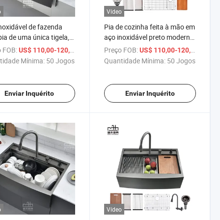
o
Vídeo
noxidável de fazenda
Pia de cozinha feita à mão em
ia de uma única tigela,
aço inoxidável preto moderno
e de dreno direito preto,
com dreno à direita, pia com
 FOB:
/ Conjunto
Preço FOB:
/ Conj
US$ 110,00-120,00
US$ 110,00-120,00
 à mão 16 Gauge
frente em avental para
tidade Mínima:
50 Jogos
Quantidade Mínima:
50 Jogos
economizar espaço no
armário
Enviar Inquérito
Enviar Inquérito
o
Vídeo