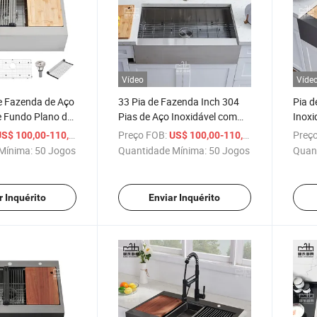
Vídeo
Víde
e Fazenda de Aço
33 Pia de Fazenda Inch 304
Pia d
e Fundo Plano de
Pias de Aço Inoxidável com
Inoxi
ia de Fazenda
Frente de Avental, Pia de
com U
/ Conjunto
Preço FOB:
/ Conjunto
Preço
S$ 100,00-110,00
US$ 100,00-110,00
 Aço Inoxidável
Cozinha de Uma Só Cuba com
Plano
Mínima:
50 Jogos
Quantidade Mínima:
50 Jogos
Quan
 de Trabalho e
Bordo Plano
Tábua
r Inquérito
Enviar Inquérito