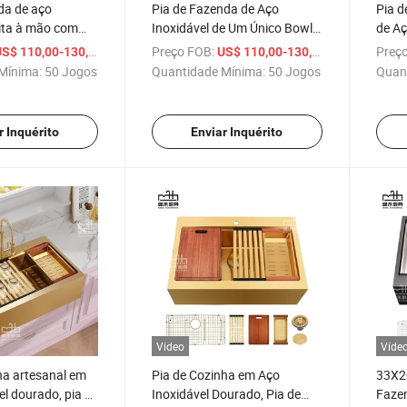
da de aço
Pia de Fazenda de Aço
Pia d
eita à mão com
Inoxidável de Um Único Bowl
de Aç
ba e torneira em
com Frente de Luxo 16 Gauge
Gaug
/ Conjunto
Preço FOB:
/ Conjunto
Preço
S$ 110,00-130,00
US$ 110,00-130,00
com Cascata
Chuv
Mínima:
50 Jogos
Quantidade Mínima:
50 Jogos
Quan
r Inquérito
Enviar Inquérito
Vídeo
Víde
ha artesanal em
Pia de Cozinha em Aço
33X20
el dourado, pia de
Inoxidável Dourado, Pia de
Faze