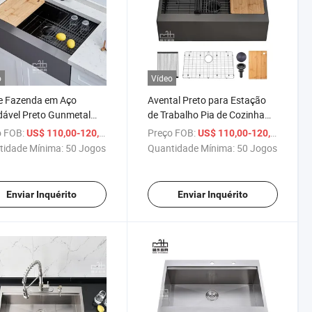
o
Vídeo
e Fazenda em Aço
Avental Preto para Estação
dável Preto Gunmetal
de Trabalho Pia de Cozinha
ma Cuba, Frente de Aço
em Aço Inoxidável com
 FOB:
/ Conjunto
Preço FOB:
/ Conj
US$ 110,00-120,00
US$ 110,00-120,00
 para Cozinha, com
Pedestal, Pia de Uma Cuba
tidade Mínima:
50 Jogos
Quantidade Mínima:
50 Jogos
 de Corte
Embutida, Pia Estilo Fazenda
Plana
Enviar Inquérito
Enviar Inquérito