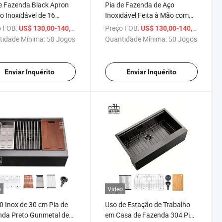
e Fazenda Black Apron
Pia de Fazenda de Aço
o Inoxidável de 16
Inoxidável Feita à Mão com
e com Bowl Único e
Frente de Abertura em
 FOB:
/ Conjunto
Preço FOB:
/ Conj
US$ 130,00-140,00
US$ 130,00-140,00
a Voadora
Formato de Cascata
tidade Mínima:
50 Jogos
Quantidade Mínima:
50 Jogos
Gunmetal 18 Gauge de Uma
Única Cuba
Enviar Inquérito
Enviar Inquérito
o
Vídeo
 Inox de 30 cm Pia de
Uso de Estação de Trabalho
nda Preto Gunmetal de
em Casa de Fazenda 304 Pia