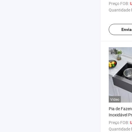
fazenda plan
Preço FOB:
U
avental única
Quantidade 
para banca
Envia
Vídeo
Pia de Faze
Inoxidável P
SUS304 Pia 
Preço FOB:
U
Frente de Av
Quantidade 