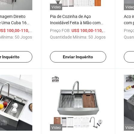
Vídeo
Víde
nagem Direito
Pia de Cozinha de Aço
Aco i
de Uma Cuba 16
Inoxidável Feita à Mão com
com p
oxidável Pia de
Dreno à Direita, Pia com
frent
/ Conjunto
Preço FOB:
/ Conjunto
Preço
S$ 100,00-110,00
US$ 100,00-110,00
ta à Mão
Frente de Avental para
feita
Mínima:
50 Jogos
Quantidade Mínima:
50 Jogos
Quan
Economizar Espaço no
Armário
r Inquérito
Enviar Inquérito
Vídeo
Víde