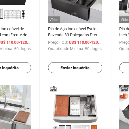
Vídeo
Víde
Inoxidável de
Pia de Aço Inoxidável Estilo
Pia d
 com Frente de
Fazenda 33 Polegadas Preto
Inch 
 para Cozinha
Gunmetal Montagem Superior
com u
/ Conjunto
Preço FOB:
/ Conjunto
Preço
S$ 110,00-120,00
US$ 110,00-120,00
azenda com
Frente de Aço Plano Pia de
avent
Mínima:
50 Jogos
Quantidade Mínima:
50 Jogos
Quan
Trabalho na
Uma Só Cuba
r Inquérito
Enviar Inquérito