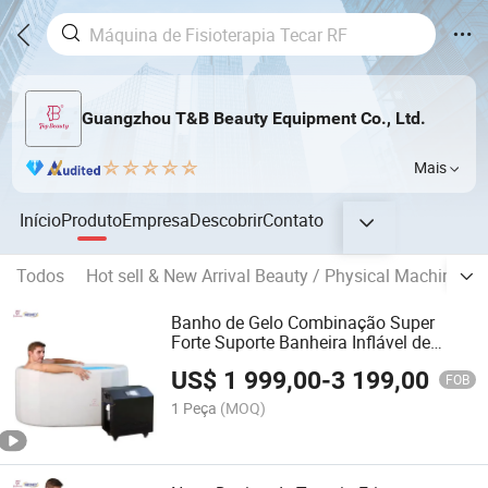
Guangzhou T&B Beauty Equipment Co., Ltd.
Mais
Início
Produto
Empresa
Descobrir
Contato
Todos
Hot sell & New Arrival Beauty / Physical Machine
Banho de Gelo Combinação Super
Forte Suporte Banheira Inflável de
Mergulho Frio Operação com Um
US$
1 999,00
-
3 199,00
Clique Resfriador com Ozônio
FOB
1 Peça
(MOQ)