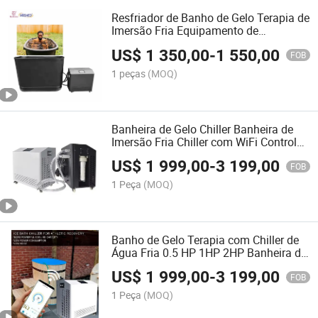
Resfriador de Banho de Gelo Terapia de
Imersão Fria Equipamento de
Resfriamento de Água com WiFi
US$
1 350,00
-
1 550,00
FOB
1 peças
(MOQ)
Banheira de Gelo Chiller Banheira de
Imersão Fria Chiller com WiFi Controle
de Água Resfriada por APP
US$
1 999,00
-
3 199,00
FOB
1 Peça
(MOQ)
Banho de Gelo Terapia com Chiller de
Água Fria 0.5 HP 1HP 2HP Banheira de
Gelo com Filtro e Esterilização por
US$
1 999,00
-
3 199,00
Ozônio WiFi
FOB
1 Peça
(MOQ)