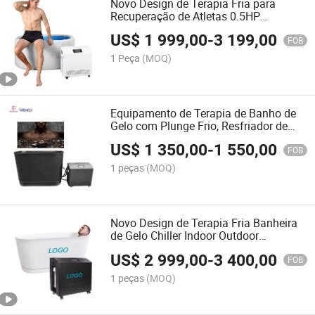
Novo Design de Terapia Fria para
Recuperação de Atletas 0.5HP
Equipamento de Banho de Gelo com
US$
1 999,00
-
3 199,00
Resfriador de Água
FOB
1 Peça
(MOQ)
Equipamento de Terapia de Banho de
Gelo com Plunge Frio, Resfriador de
Água com WiFi e Esterilização por
US$
1 350,00
-
1 550,00
Ozônio
FOB
1 peças
(MOQ)
Novo Design de Terapia Fria Banheira
de Gelo Chiller Indoor Outdoor
Equipamento de Recuperação para
US$
2 999,00
-
3 400,00
Atletas 0.5HP
FOB
1 peças
(MOQ)