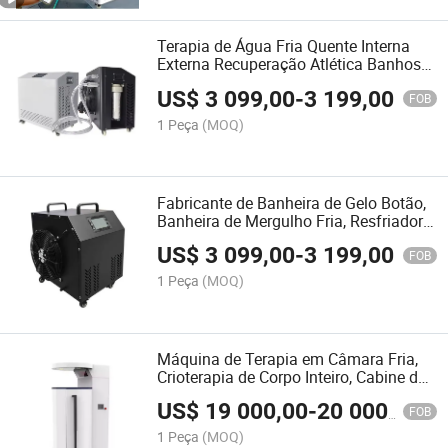
Terapia de Água Fria Quente Interna
Externa Recuperação Atlética Banhos
de Gelo Banheiras Mergulho Frio
US$
3 099,00
-
3 199,00
Resfriador
FOB
1 Peça
(MOQ)
Fabricante de Banheira de Gelo Botão,
Banheira de Mergulho Fria, Resfriador e
Filtro
US$
3 099,00
-
3 199,00
FOB
1 Peça
(MOQ)
Máquina de Terapia em Câmara Fria,
Crioterapia de Corpo Inteiro, Cabine de
Crioterapia, Câmara de Crioterapia
US$
19 000,00
-
20 000,00
FOB
1 Peça
(MOQ)