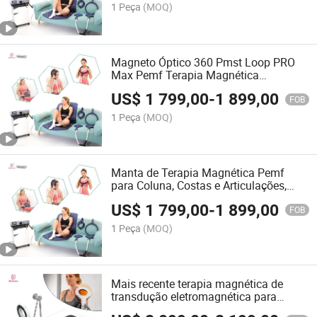
1 Peça
(MOQ)
Magneto Óptico 360 Pmst Loop PRO
Max Pemf Terapia Magnética
Magnetoterapia Equipamento de
US$
1 799,00
-
1 899,00
Fisioterapia
FOB
1 Peça
(MOQ)
Manta de Terapia Magnética Pemf
para Coluna, Costas e Articulações,
Equipamento de Magnetoterapia para
US$
1 799,00
-
1 899,00
Reabilitação Física
FOB
1 Peça
(MOQ)
Mais recente terapia magnética de
transdução eletromagnética para
distúrbios musculoesqueléticos, alívio