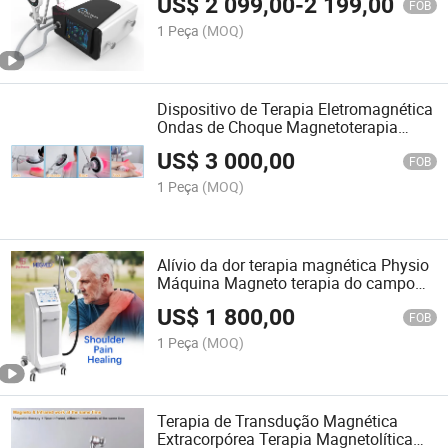
US$
2 099,00
-
2 199,00
da dor magnética
FOB
1 Peça
(MOQ)
Dispositivo de Terapia Eletromagnética
Ondas de Choque Magnetoterapia
Instrumento Físico Infravermelho
US$
3 000,00
FOB
1 Peça
(MOQ)
Alívio da dor terapia magnética Physio
Máquina Magneto terapia do campo
magnético
US$
1 800,00
FOB
1 Peça
(MOQ)
Terapia de Transdução Magnética
Extracorpórea Terapia Magnetolítica