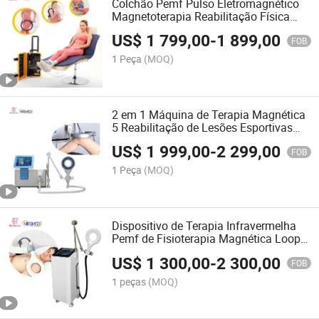
Colchão Pemf Pulso Eletromagnético
Magnetoterapia Reabilitação Física
Equipamento de Reabilitação
US$
1 799,00
-
1 899,00
FOB
1 Peça
(MOQ)
2 em 1 Máquina de Terapia Magnética
5 Reabilitação de Lesões Esportivas
Tesla Emtt Máquina de Magnetoterapia
US$
1 999,00
-
2 299,00
FOB
1 Peça
(MOQ)
Dispositivo de Terapia Infravermelha
Pemf de Fisioterapia Magnética Loop
de Campo Magnético Pulsado
US$
1 300,00
-
2 300,00
FOB
1 peças
(MOQ)