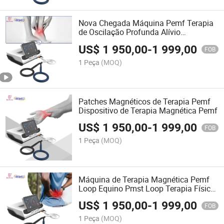
Nova Chegada Máquina Pemf Terapia
de Oscilação Profunda Alívio
Recuperação Dispositivo Magnético de
US$
1 950,00
-
1 999,00
Alta Intensidade
FOB
1 Peça
(MOQ)
Patches Magnéticos de Terapia Pemf
Dispositivo de Terapia Magnética Pemf
US$
1 950,00
-
1 999,00
FOB
1 Peça
(MOQ)
Máquina de Terapia Magnética Pemf
Loop Equino Pmst Loop Terapia Física
Magnética Pmst de Alta Potência para
US$
1 950,00
-
1 999,00
Humanos e Cavalos
FOB
1 Peça
(MOQ)