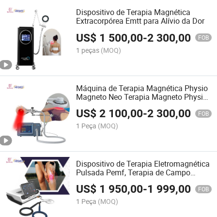
Dispositivo de Terapia Magnética
Extracorpórea Emtt para Alívio da Dor
US$
1 500,00
-
2 300,00
FOB
1 peças
(MOQ)
Máquina de Terapia Magnética Physio
Magneto Neo Terapia Magneto Physio
Magneto Tecnologias de Terapia
US$
2 100,00
-
2 300,00
Magnética
FOB
1 Peça
(MOQ)
Dispositivo de Terapia Eletromagnética
Pulsada Pemf, Terapia de Campo
Magnético com Bobina Pmst,
US$
1 950,00
-
1 999,00
Fisioterapia para Terapia Corporal
FOB
1 Peça
(MOQ)