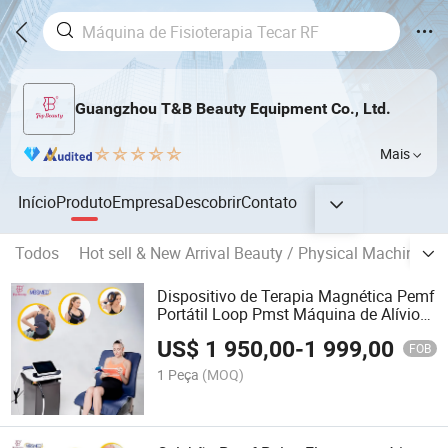
Guangzhou T&B Beauty Equipment Co., Ltd.
Mais
Início
Produto
Empresa
Descobrir
Contato
Todos
Hot sell & New Arrival Beauty / Physical Machine
Dispositivo de Terapia Magnética Pemf
Portátil Loop Pmst Máquina de Alívio
da Dor Humana Terapia Física Pemf de
US$
1 950,00
-
1 999,00
Campo Eletromagnético Pulsado
FOB
1 Peça
(MOQ)