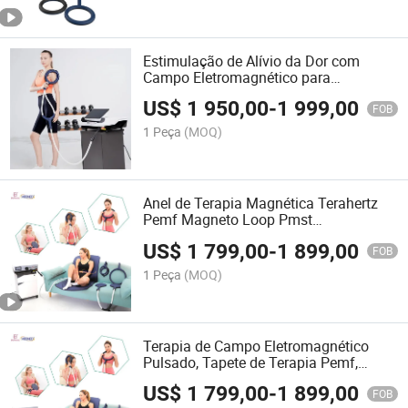
Estimulação de Alívio da Dor com
Campo Eletromagnético para
Relaxamento Muscular nas Costas e
US$
1 950,00
-
1 999,00
Ombros
FOB
1 Peça
(MOQ)
Anel de Terapia Magnética Terahertz
Pemf Magneto Loop Pmst
Equipamento de Magnetoterapia
US$
1 799,00
-
1 899,00
Terapia Física
FOB
1 Peça
(MOQ)
Terapia de Campo Eletromagnético
Pulsado, Tapete de Terapia Pemf,
Terapia Emtt, Dispositivo Máquina
US$
1 799,00
-
1 899,00
Loop PRO, Magnetoterapia
FOB