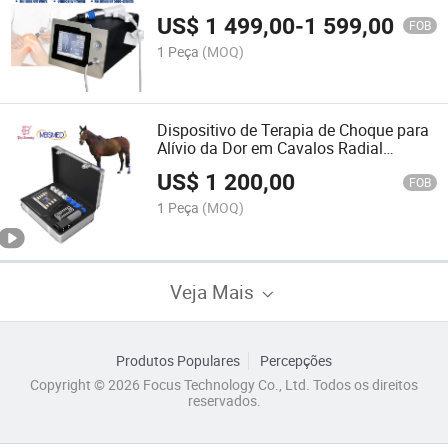
Choque Instrumento de Terapia por
US$
1 499,00
-
1 599,00
Ondas de Choque
FOB
1 Peça
(MOQ)
Dispositivo de Terapia de Choque para
Alívio da Dor em Cavalos Radial
Piezoelétrico Portátil
US$
1 200,00
FOB
1 Peça
(MOQ)
Veja Mais
Produtos Populares
Percepções
Copyright © 2026 Focus Technology Co., Ltd. Todos os direitos
reservados.