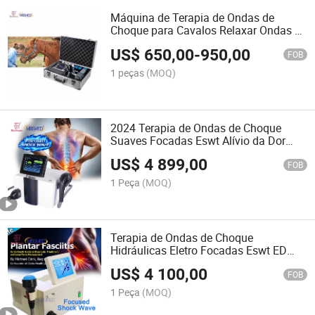
Máquina de Terapia de Ondas de
Choque para Cavalos Relaxar Ondas de
Choque Equinas
US$
650,00
-
950,00
FOB
1 peças
(MOQ)
2024 Terapia de Ondas de Choque
Suaves Focadas Eswt Alívio da Dor
Disfunção Erétil Máquina de Terapia
US$
4 899,00
por Ondas de Choque para Humanos
FOB
1 Peça
(MOQ)
Terapia de Ondas de Choque
Hidráulicas Eletro Focadas Eswt ED
1000 ED1000 Máquina de Ondas de
US$
4 100,00
Choque Portátil para ED Máquina de
FOB
Terapia de Ondas de Choque Focadas
1 Peça
(MOQ)