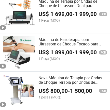
Máquina de Terapia por Ondas de
Choque de Ultrassom Dual para
Disfunção Erétil em Alta Venda
US$
1 699,00
-
1 999,00
FOB
1 Peça
(MOQ)
Máquina de Fisioterapia com
Ultrassom de Choque Focado para
Alívio da Dor Crônica nas Articulações
US$
1 899,00
-
1 999,00
Eswt
FOB
1 Peça
(MOQ)
Nova Máquina de Terapia por Ondas
de Choque Terapia por Ondas de
Choque Radial Máquina de Terapia por
US$
800,00
-
1 500,00
Ondas de Choque para Disfunção Erétil
FOB
1 peças
(MOQ)