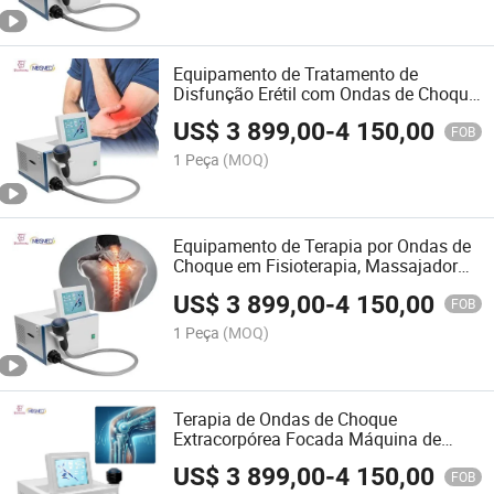
Equipamento de Tratamento de
Disfunção Erétil com Ondas de Choque
Focadas, Máquina de Terapia com
US$
3 899,00
-
4 150,00
Ondas de Choque Portátil para DE
FOB
1 Peça
(MOQ)
Equipamento de Terapia por Ondas de
Choque em Fisioterapia, Massajador
Muscular Focado
US$
3 899,00
-
4 150,00
FOB
1 Peça
(MOQ)
Terapia de Ondas de Choque
Extracorpórea Focada Máquina de
Ondas de Choque Reduzir Dor Corporal
US$
3 899,00
-
4 150,00
Máquina de Terapia Física Portátil
FOB