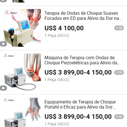
Terapia de Ondas de Choque Suaves
Focadas em ED para Alívio da Dor na
Disfunção Erétil Máquina de Terapia
US$
4 100,00
por Ondas de Choque para Humanos
FOB
1 Peça
(MOQ)
Máquina de Terapia com Ondas de
Choque Piezoelétricas para Alívio da
Dor
US$
3 899,00
-
4 150,00
FOB
1 Peça
(MOQ)
Equipamento de Terapia de Choque
Portátil e Eficaz para Alívio da Dor
Muscular
US$
3 899,00
-
4 150,00
FOB
1 Peça
(MOQ)