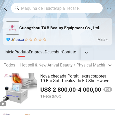
Guangzhou T&B Beauty Equipment Co., Ltd.
Mais
Início
Produto
Empresa
Descobrir
Contato
Todos
Hot sell & New Arrival Beauty / Physical Machine
Nova chegada Portátil extracorpórea
10 Bar Soft focalizado ED Shockwave
Aparelho de terapia
US$
2 800,00
-
4 000,00
FOB
1 Peça
(MOQ)