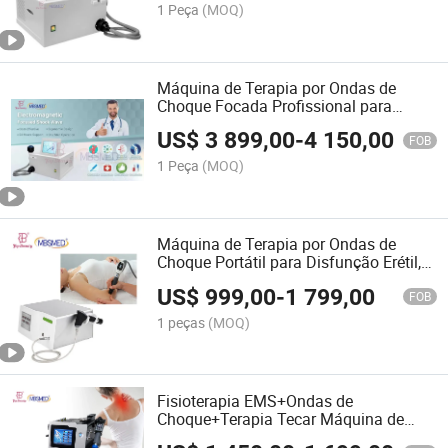
1 Peça
(MOQ)
Máquina de Terapia por Ondas de
Choque Focada Profissional para
Fisioterapia
US$
3 899,00
-
4 150,00
FOB
1 Peça
(MOQ)
Máquina de Terapia por Ondas de
Choque Portátil para Disfunção Erétil,
Terapia Física por Ondas de Choque à
US$
999,00
-
1 799,00
Venda por Atacado
FOB
1 peças
(MOQ)
Fisioterapia EMS+Ondas de
Choque+Terapia Tecar Máquina de
Terapia Física Tecar