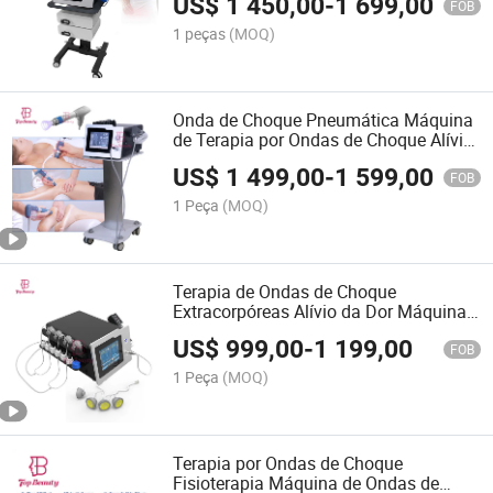
US$
1 450,00
-
1 699,00
FOB
1 peças
(MOQ)
Onda de Choque Pneumática Máquina
de Terapia por Ondas de Choque Alívio
da Dor
US$
1 499,00
-
1 599,00
FOB
1 Peça
(MOQ)
Terapia de Ondas de Choque
Extracorpóreas Alívio da Dor Máquina
para Disfunção Erétil
US$
999,00
-
1 199,00
FOB
1 Peça
(MOQ)
Terapia por Ondas de Choque
Fisioterapia Máquina de Ondas de