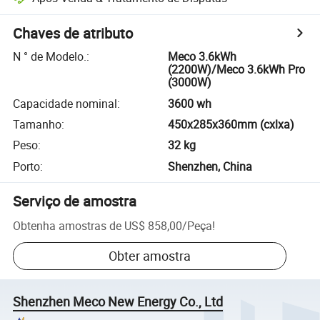
Chaves de atributo
N ° de Modelo.
:
Meco 3.6kWh
(2200W)/Meco 3.6kWh Pro
(3000W)
Capacidade nominal
:
3600 wh
Tamanho
:
450x285x360mm (cxlxa)
Peso
:
32 kg
Porto
:
Shenzhen, China
Serviço de amostra
Obtenha amostras de
US$ 858,00
/
Peça
!
Obter amostra
Shenzhen Meco New Energy Co., Ltd