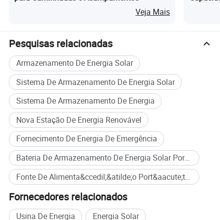
potência contínua que suporta diversas aplicações, desde
Veja Mais
carregamento móvel (324 carregamentos) a ar condicionado
(tempo de execução de 4,2h).
Pesquisas relacionadas
• Long Runtime Performance Powers 30W fan for 110h, 100W
Armazenamento De Energia Solar
TV for 32h, 150W geladeira for 22h, 600W panela elétrica de
Sistema De Armazenamento De Energia Solar
arroz para 5.5h, e mais.
Sistema De Armazenamento De Energia
Fotos detalhadas
Nova Estação De Energia Renovável
Fornecimento De Energia De Emergência
Bateria De Armazenamento De Energia Solar Portátil
Fonte De Alimenta&ccedil;&atilde;o Port&aacute;til LiFePO4 compra em massa
Fornecedores relacionados
Usina De Energia
Energia Solar