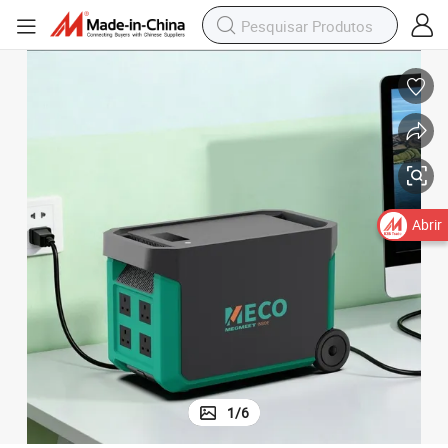
Abrir
1
/
6