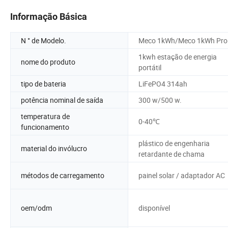
Informação Básica
N ° de Modelo.
Meco 1kWh/Meco 1kWh Pro
1kwh estação de energia
nome do produto
portátil
tipo de bateria
LiFePO4 314ah
potência nominal de saída
300 w/500 w.
temperatura de
0-40℃
funcionamento
plástico de engenharia
material do invólucro
retardante de chama
métodos de carregamento
painel solar / adaptador AC
oem/odm
disponível