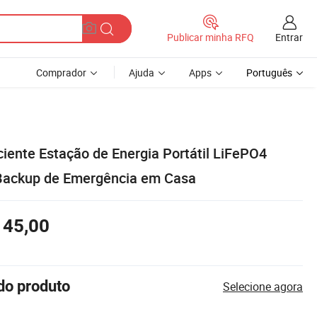
Entrar
Publicar minha RFQ
Comprador
Ajuda
Apps
Português
ciente Estação de Energia Portátil LiFePO4
 Backup de Emergência em Casa
145,00
do produto
Selecione agora