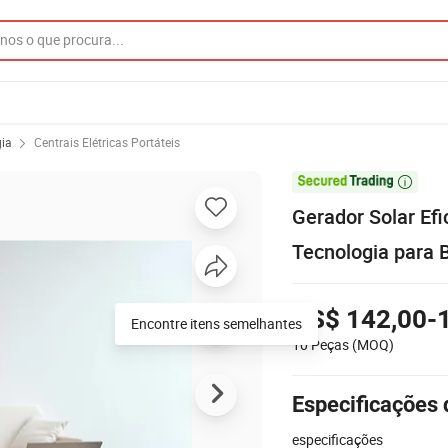
ia
Centrais Elétricas Portáteis

Gerador Solar Efi
Tecnologia para
US$ 142,00-
Encontre itens semelhantes
10 Peças
(MOQ)
Especificações 
especificações