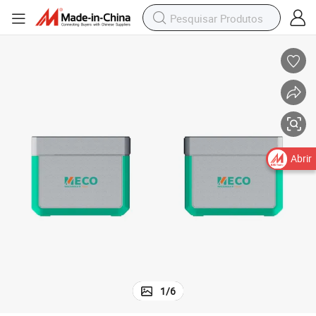
Abrir
1
/
6