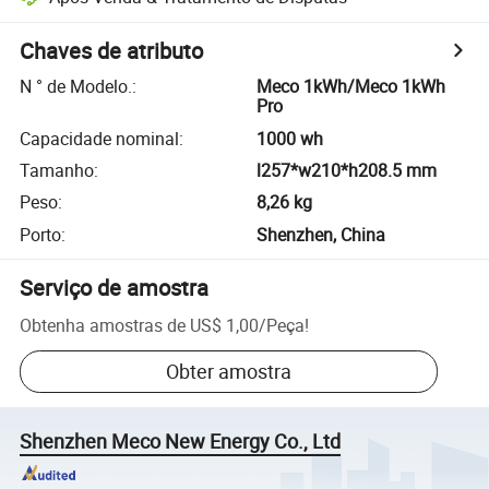
Chaves de atributo
N ° de Modelo.
:
Meco 1kWh/Meco 1kWh
Pro
Capacidade nominal
:
1000 wh
Tamanho
:
l257*w210*h208.5 mm
Peso
:
8,26 kg
Porto
:
Shenzhen, China
Serviço de amostra
Obtenha amostras de
US$ 1,00
/
Peça
!
Obter amostra
Shenzhen Meco New Energy Co., Ltd