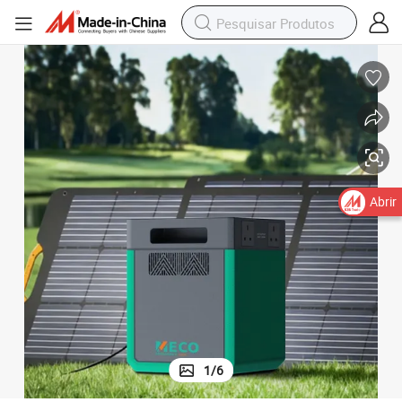
Abrir
1
/
6