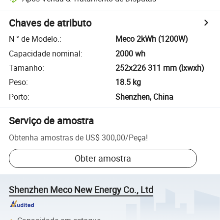
Chaves de atributo
N ° de Modelo.
:
Meco 2kWh (1200W)
Capacidade nominal
:
2000 wh
Tamanho
:
252x226 311 mm (lxwxh)
Peso
:
18.5 kg
Porto
:
Shenzhen, China
Serviço de amostra
Obtenha amostras de
US$ 300,00
/
Peça
!
Obter amostra
Shenzhen Meco New Energy Co., Ltd