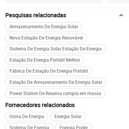
suporta uma vasta gama de aparelhos, desde telefones (242
cargas) a aparelhos de ar condicionado (2,3h de autonomia).
Pesquisas relacionadas
Armazenamento De Energia Solar
• Long Runtime Performance Powers 30W FAN para 66h,
100W TV para 20h, 150W geladeira para 13h, e mais.
Nova Estação De Energia Renovável
Fotos detalhadas
Sistema De Energia Solar Estação De Energia
Estação De Energia Portátil Melhor
Fábrica De Estação De Energia Portátil
Estação De Armazenamento De Energia Solar
Power Station De Reserva compra em massa
Fornecedores relacionados
Usina De Energia
Energia Solar
Sistema De Energia
Energia Poder