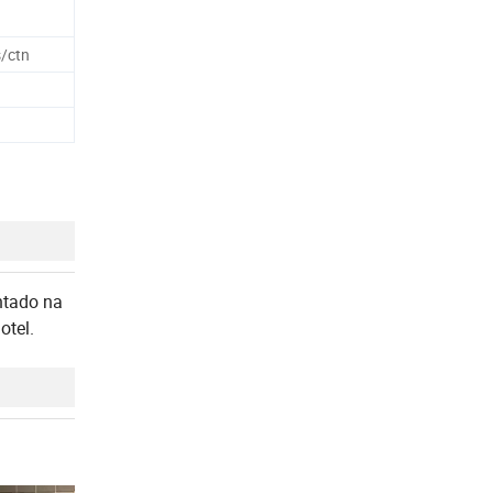
s/ctn
ntado na
otel.