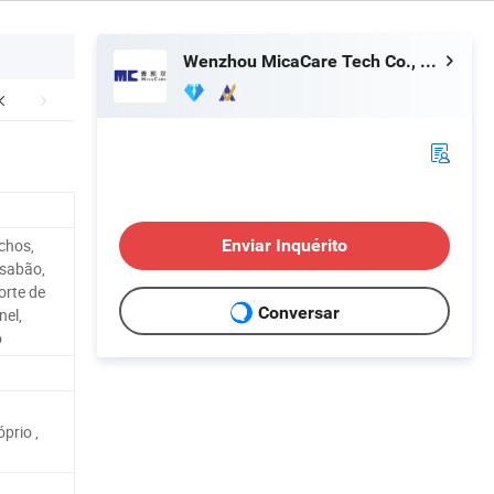
Wenzhou MicaCare Tech Co., Ltd.
chos,
Enviar Inquérito
 sabão,
orte de
Conversar
nel,
o
prio ,