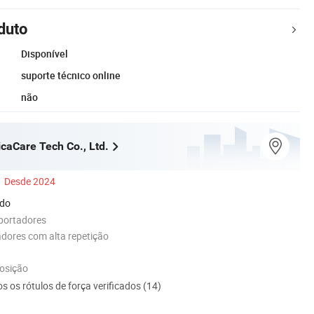
duto
Disponível
suporte técnico online
não
aCare Tech Co., Ltd.
Desde 2024
ado
portadores
dores com alta repetição
posição
s os rótulos de força verificados (14)