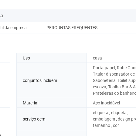
sa
fil da empresa
PERGUNTAS FREQUENTES
Uso
casa
Porta-papel, Robe Gan
Titular dispensador de
conjuntos incluem
Saboneteira, Toilet sup
escova, Toalha Bar & A
Prateleiras do banheir
Material
Aço inoxidável
etiqueta , etiqueta ,
serviço oem
embalagem , design pró
tamanho , cor
o