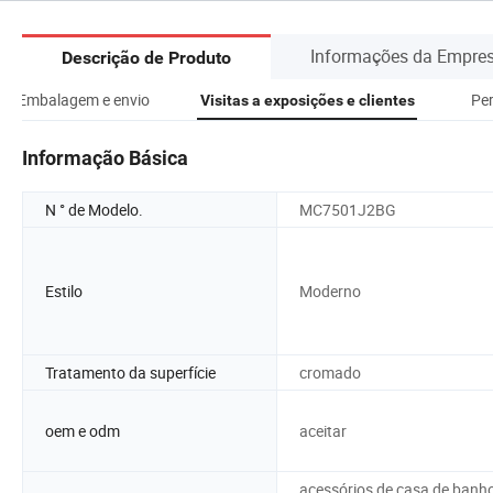
Informações da Empre
Descrição de Produto
Embalagem e envio
Per
Visitas a exposições e clientes
Informação Básica
N ° de Modelo.
MC7501J2BG
Estilo
Moderno
Tratamento da superfície
cromado
oem e odm
aceitar
acessórios de casa de banh