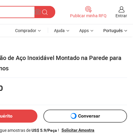
Entrar
Publicar minha RFQ
Comprador
Ajuda
Apps
Português
ão de Aço Inoxidável Montado na Parede para
nos
0
uérito
Conversar
egue amostras de
!
Solicitar Amostra
US$ 5.9/Peça