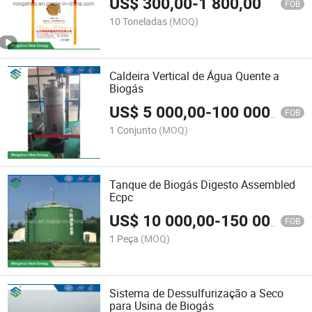
US$
300,00
-
1 800,00
FOB
10 Toneladas
(MOQ)
Caldeira Vertical de Água Quente a
Biogás
US$
5 000,00
-
100 000,00
FOB
1 Conjunto
(MOQ)
Tanque de Biogás Digesto Assembled
Ecpc
US$
10 000,00
-
150 000,00
FOB
1 Peça
(MOQ)
Sistema de Dessulfurização a Seco
para Usina de Biogás