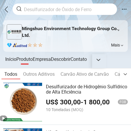
Mingshuo Environment Technology Group Co.,
Ltd.
Mais
Início
Produto
Empresa
Descobrir
Contato
Todos
Outros Aditivos
Carvão Ativo de Carvão
Carvão 
Desulfurizador de Hidrogênio Sulfídrico
de Alta Eficiência
US$
300,00
-
1 800,00
FOB
10 Toneladas
(MOQ)