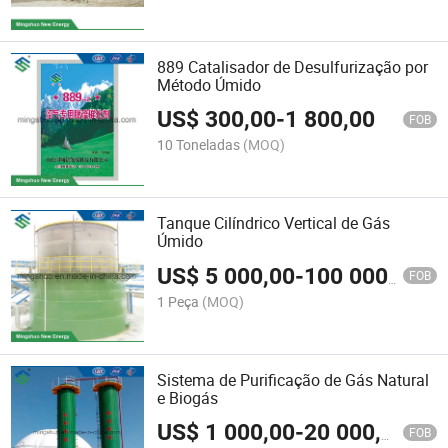
889 Catalisador de Desulfurização por
Método Úmido
US$
300,00
-
1 800,00
FOB
10 Toneladas
(MOQ)
Tanque Cilíndrico Vertical de Gás
Úmido
US$
5 000,00
-
100 000,00
FOB
1 Peça
(MOQ)
Sistema de Purificação de Gás Natural
e Biogás
US$
1 000,00
-
20 000,00
FOB