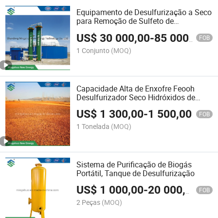
Equipamento de Desulfurização a Seco
para Remoção de Sulfeto de
Hidrogênio
US$
30 000,00
-
85 000,00
FOB
1 Conjunto
(MOQ)
Capacidade Alta de Enxofre Feooh
Desulfurizador Seco Hidróxidos de
Ferro Absorvente
US$
1 300,00
-
1 500,00
FOB
1 Tonelada
(MOQ)
Sistema de Purificação de Biogás
Portátil, Tanque de Desulfurização
US$
1 000,00
-
20 000,00
FOB
2 Peças
(MOQ)