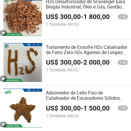
H2s Desulfurizador de Scavenger para
Biogás Industrial, Óleo e Gás, Gestão
de Resíduos
US$
300,00
-
1 800,00
FOB
1 Tonelada
(MOQ)
Tratamento de Enxofre H2s Catalisador
de Ferro Zero H2s Agentes de Limpeza
para Adoçamento de Gás e Óleo
US$
300,00
-
2 000,00
FOB
1 Tonelada
(MOQ)
Adsorvedor de Leito Fixo de
Catalisador de Escavadores Sólidos
H2s Produtor Chinês
US$
300,00
-
1 500,00
FOB
1 Tonelada
(MOQ)