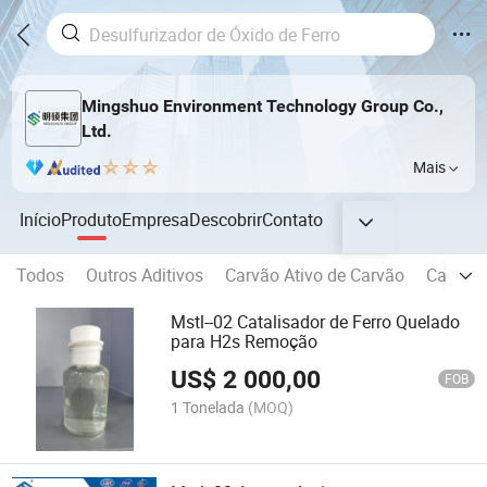
Mingshuo Environment Technology Group Co.,
Ltd.
Mais
Início
Produto
Empresa
Descobrir
Contato
Todos
Outros Aditivos
Carvão Ativo de Carvão
Carvão 
Mstl--02 Catalisador de Ferro Quelado
para H2s Remoção
US$
2 000,00
FOB
1 Tonelada
(MOQ)