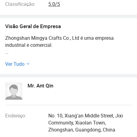
Cordão
Classificação:
5.0/5
Visão Geral de Empresa
Zhongshan Mingya Crafts Co., Ltd é uma empresa
industrial e comercial.
Nossa gama diversa de produtos inclui moedas de
Ver Tudo
desafio, pinos de lapela, medalhas, chaveiros, abridores,
pulseira de silicone, emblemas, correias e outros itens
promocionais.
Mr. Ant Qin
Além da nossa própria fábrica, também temos um sistema
de compras completo e uma cooperação a longo prazo
com fornecedores de alta qualidade, de modo a satisfazer
diferentes tipos de artigos promocionais para presentes
Endereço:
No. 10, Xiang'an Middle Street, Jixi
para os nossos clientes.
Community, Xiaolan Town,
Zhongshan, Guangdong, China
Como uma empresa industrial e comercial madura, que se