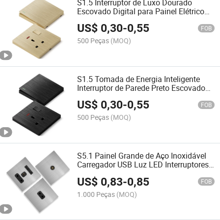
S1.5 Interruptor de Luxo Dourado
Escovado Digital para Painel Elétrico
Interruptores de Parede para Parede
US$
0,30
-
0,55
FOB
500 Peças
(MOQ)
S1.5 Tomada de Energia Inteligente
Interruptor de Parede Preto Escovado
Botão de Toque de Plástico Interruptor
US$
0,30
-
0,55
de Botão de Pressão
FOB
500 Peças
(MOQ)
S5.1 Painel Grande de Aço Inoxidável
Carregador USB Luz LED Interruptores
e Tomadas Interruptor Elétrico
US$
0,83
-
0,85
FOB
1.000 Peças
(MOQ)