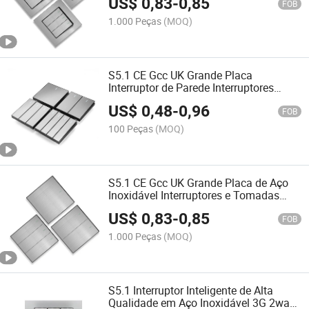
US$
0,83
-
0,85
para Casa
FOB
1.000 Peças
(MOQ)
S5.1 CE Gcc UK Grande Placa
Interruptor de Parede Interruptores
Elétricos e Tomadas Interruptor de Luz
US$
0,48
-
0,96
FOB
100 Peças
(MOQ)
S5.1 CE Gcc UK Grande Placa de Aço
Inoxidável Interruptores e Tomadas
Elétricas
US$
0,83
-
0,85
FOB
1.000 Peças
(MOQ)
S5.1 Interruptor Inteligente de Alta
Qualidade em Aço Inoxidável 3G 2way