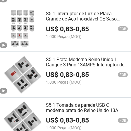
S5.1 Interruptor de Luz de Placa
Grande de Aço Inoxidável CE Saso
Dimmer com Controle de Velocidade do
US$
0,83
-
0,85
Ventilador de Teto e Luz LED para
FOB
Tomada de Parede do Reino Unido
1.000 Peças
(MOQ)
S5.1 Prata Moderna Reino Unido 1
Gangue 3 Pino 13AMPS Interruptor de
Parede Placa de Interruptor Elétrico
US$
0,83
-
0,85
Tomada de Parede com Portas USB
FOB
1.000 Peças
(MOQ)
S5.1 Tomada de parede USB C
moderna prata do Reino Unido 13A
Interruptor elétrico inteligente para
US$
0,83
-
0,85
janela, tomada e interruptor para hotel
FOB
1.000 Peças
(MOQ)