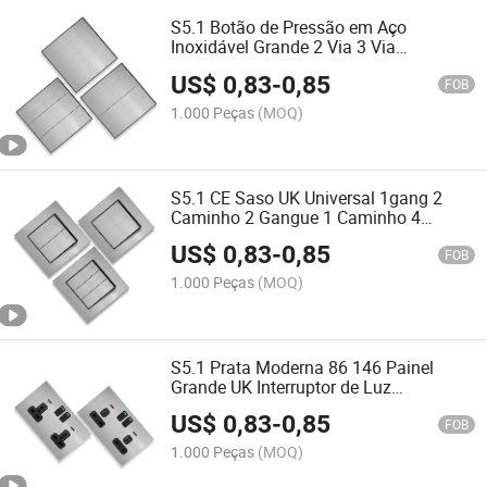
S5.1 Botão de Pressão em Aço
Inoxidável Grande 2 Via 3 Via
Interruptor de Luz Interruptor Elétrico
US$
0,83
-
0,85
Painel de Tomada de Parede
FOB
1.000 Peças
(MOQ)
S5.1 CE Saso UK Universal 1gang 2
Caminho 2 Gangue 1 Caminho 4
Gangue Capa de Interruptor de Luz
US$
0,83
-
0,85
Moderna para Tomada de Parede
FOB
1.000 Peças
(MOQ)
S5.1 Prata Moderna 86 146 Painel
Grande UK Interruptor de Luz
Inteligente Sem Fio de Aço Inoxidável
US$
0,83
-
0,85
WiFi Tomada e Interruptor de Parede
FOB
1.000 Peças
(MOQ)