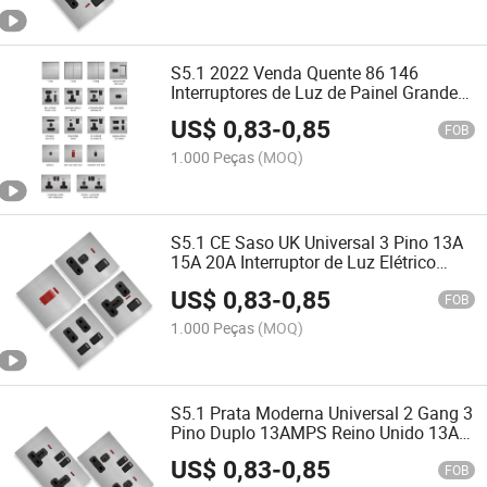
S5.1 2022 Venda Quente 86 146
Interruptores de Luz de Painel Grande
em Aço Inoxidável Zigbee para Casa
US$
0,83
-
0,85
FOB
1.000 Peças
(MOQ)
S5.1 CE Saso UK Universal 3 Pino 13A
15A 20A Interruptor de Luz Elétrico
Touch com Luz LED
US$
0,83
-
0,85
FOB
1.000 Peças
(MOQ)
S5.1 Prata Moderna Universal 2 Gang 3
Pino Duplo 13AMPS Reino Unido 13A
Interruptor de Parede Interruptor de Luz
US$
0,83
-
0,85
de Parede
FOB