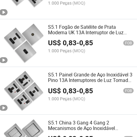
1.000 Peças
(MOQ)
S5.1 Fogão de Satélite de Prata
Moderna UK 13A Interruptor de Luz
Interruptor WiFi Tomada de Luz e
US$
0,83
-
0,85
Interruptor
FOB
1.000 Peças
(MOQ)
S5.1 Painel Grande de Aço Inoxidável 3
Pino 13A Interruptores de Luz Tomadas
e Interruptores Elétricos dos EUA
US$
0,83
-
0,85
Interruptor de Parede
FOB
1.000 Peças
(MOQ)
S5.1 China 3 Gang 4 Gang 2
Mecanismos de Aço Inoxidável
Elétricos e Tomadas Interruptor Elétrico