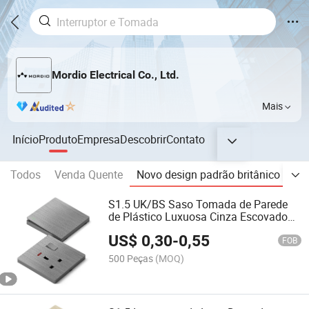
Mordio Electrical Co., Ltd.
Mais
Início
Produto
Empresa
Descobrir
Contato
Todos
Venda Quente
Novo design padrão britânico
Pad
S1.5 UK/BS Saso Tomada de Parede
de Plástico Luxuosa Cinza Escovado
Interruptor de Botão de Metal Wenzhou
US$
0,30
-
0,55
FOB
500 Peças
(MOQ)