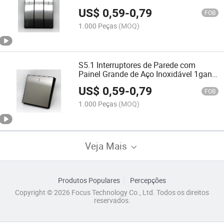
Tomada Elétrica Interruptor de Parede
US$
0,59
-
0,79
FOB
1.000 Peças
(MOQ)
S5.1 Interruptores de Parede com
Painel Grande de Aço Inoxidável 1gang
2 Interruptor de Tomada de Piano para
US$
0,59
-
0,79
Casa
FOB
1.000 Peças
(MOQ)
Veja Mais
Produtos Populares
Percepções
Copyright © 2026 Focus Technology Co., Ltd. Todos os direitos
reservados.