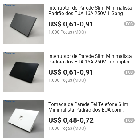
Interruptor de Parede Slim Minimalista
Padrão dos EUA 16A 250V 1 Gang
Interruptor de Pólo Único Cinza
US$
0,61
-
0,91
Interruptores de Luz de Parede para a
FOB
América do Norte
1.000 Peças
(MOQ)
Interruptor de Parede Slim Minimalista
Padrão dos EUA 16A 250V Interruptor
de Parede 1 Gangue Interruptor de Pólo
US$
0,61
-
0,91
Único Preto Interruptores de Luz de
FOB
Parede para a América do Norte
1.000 Peças
(MOQ)
Tomada de Parede Tel Telefone Slim
Minimalista Padrão dos EUA com
Painel de PC Resistente ao Fogo para
US$
0,48
-
0,72
Fonte de Energia Confiável 250V
FOB
1.000 Peças
(MOQ)