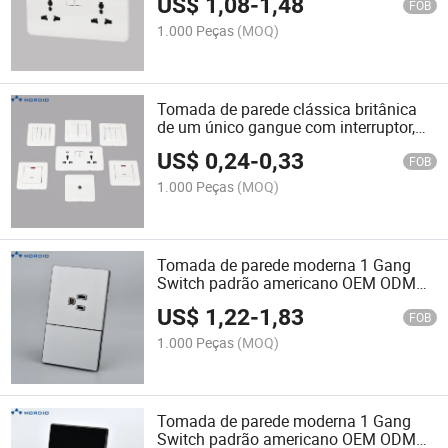
US$
1,08
-
1,48
industrial
FOB
1.000 Peças
(MOQ)
Tomada de parede clássica britânica
de um único gangue com interruptor,
tomada elétrica de grau industrial,
US$
0,24
-
0,33
interruptores de parede
FOB
1.000 Peças
(MOQ)
Tomada de parede moderna 1 Gang
Switch padrão americano OEM ODM
cinza painel de vidro slim para fácil
US$
1,22
-
1,83
instalação para atacado
FOB
1.000 Peças
(MOQ)
Tomada de parede moderna 1 Gang
Switch padrão americano OEM ODM