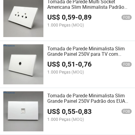
Tomada de Parede Multi Socket
Americana Slim Minimalista Padrão
dos EUA com Painel de PC Resistente
US$
0,59
-
0,89
ao Fogo para Fonte de Energia
FOB
Confiável 250V
1.000 Peças
(MOQ)
Tomada de Parede Minimalista Slim
Grande Painel 250V para TV com
Painel de PC à Prova de Fogo para
US$
0,51
-
0,76
Fonte de Energia Confiável
FOB
1.000 Peças
(MOQ)
Tomada de Parede Minimalista Slim
Grande Painel 250V Padrão dos EUA
com Painel de PC à Prova de Fogo para
US$
0,55
-
0,83
Fonte de Energia Confiável
FOB
1.000 Peças
(MOQ)