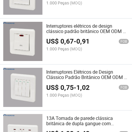
1.000 Peças
(MOQ)
Interruptores elétricos de design
clássico padrão britânico OEM ODM de
grau industrial 20A interruptores DP
US$
0,67
-
0,91
interruptores de parede
FOB
1.000 Peças
(MOQ)
Interruptores Elétricos de Design
Clássico Padrão Britânico OEM ODM 4
Gang 2 Via Interruptores de Luz de
US$
0,75
-
1,02
Grau Industrial Interruptores de Parede
FOB
1.000 Peças
(MOQ)
13A Tomada de parede clássica
britânica de dupla gangue com
interruptor, tomada elétrica de grau