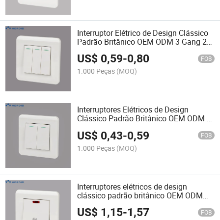
Interruptor Elétrico de Design Clássico
Padrão Britânico OEM ODM 3 Gang 2
Via Interruptores de Luz de Grau
US$
0,59
-
0,80
Industrial Interruptores de Parede
FOB
1.000 Peças
(MOQ)
Interruptores Elétricos de Design
Clássico Padrão Britânico OEM ODM 2
Gang 2 Via Interruptores de Luz de
US$
0,43
-
0,59
Grau Industrial Interruptores de Parede
FOB
1.000 Peças
(MOQ)
Interruptores elétricos de design
clássico padrão britânico OEM ODM
grau industrial 45A interruptores DP
US$
1,15
-
1,57
interruptores de parede
FOB