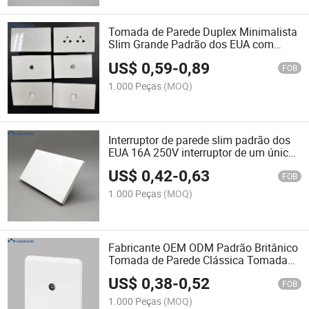
Tomada de Parede Duplex Minimalista
Slim Grande Padrão dos EUA com
Painel de PC Ignífugo para Fonte de
US$
0,59
-
0,89
Energia Confiável 13A 250V
FOB
1.000 Peças
(MOQ)
Interruptor de parede slim padrão dos
EUA 16A 250V interruptor de um único
polo 1 interruptor de parede decorativo
US$
0,42
-
0,63
com aterramento para a América do
FOB
Norte
1.000 Peças
(MOQ)
Fabricante OEM ODM Padrão Britânico
Tomada de Parede Clássica Tomada
de TV Tomadas Elétricas
US$
0,38
-
0,52
FOB
1.000 Peças
(MOQ)