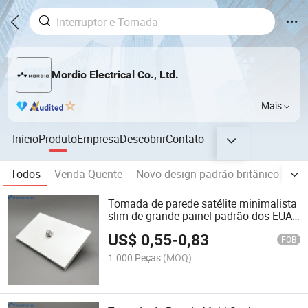
Mordio Electrical Co., Ltd.
Mais
Início
Produto
Empresa
Descobrir
Contato
Todos
Venda Quente
Novo design padrão britânico
Pad
Tomada de parede satélite minimalista
slim de grande painel padrão dos EUA
com painel de PC à prova de fogo para
US$
0,55
-
0,83
atacado
FOB
1.000 Peças
(MOQ)