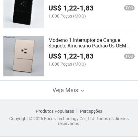
painel de vidro preto slim para fácil
US$
1,22
-
1,83
instalação para atacado
FOB
1.000 Peças
(MOQ)
Moderno 1 Interruptor de Gangue
Soquete Americano Padrão Us OEM
ODM Painel de Vidro Dourado Slim
US$
1,22
-
1,83
Soquete de Parede para Instalação
FOB
Fácil para Atacado
1.000 Peças
(MOQ)
Veja Mais
Produtos Populares
Percepções
Copyright © 2026 Focus Technology Co., Ltd. Todos os direitos
reservados.