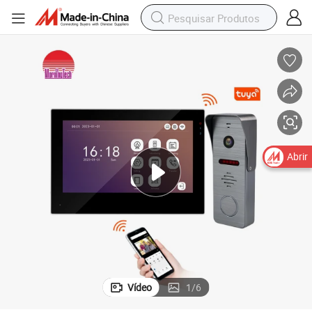
Abrir
Vídeo
1
/
6