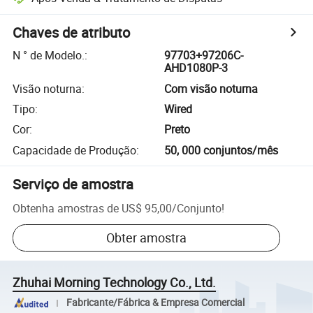
Chaves de atributo
N ° de Modelo.
:
97703+97206C-
AHD1080P-3
Visão noturna
:
Com visão noturna
Tipo
:
Wired
Cor
:
Preto
Capacidade de Produção
:
50, 000 conjuntos/mês
Serviço de amostra
Obtenha amostras de
US$ 95,00
/
Conjunto
!
Obter amostra
Zhuhai Morning Technology Co., Ltd.
Fabricante/Fábrica & Empresa Comercial