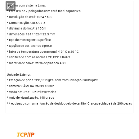
Monitor com sistema Linux:
* Ecrã IPS de 7 polegadas com ecrã táctil capacitivo
* Resolução do ecrã: 1024 * 600
* Comunicação: Cat5/Cat6
* distância do fio: Até 150m
* dimensões: 184 * 126 * 22.5 mm
* tipo de montagem: Superfície
* Opções de cor: Branco e preto
* faixa de temperatura operacional: -10 ° C a 40 ° C
* certificado com as normas CE, FCC e RoHS
* material de caixa: Caixa de plástico ABS
Unidade Exterior:
* Estação de porta TCP/IP Digital com Comunicação Full Duplex
* câmera: CÂMERA CMOS 1080P
* Visão noturna: Luz infravermelha
* Anjo de visualização: 148 graus
* * equipado com uma função de desbloqueio de cartão IC, a capacidade é de 200 peças