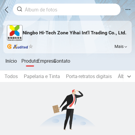
Ningbo Hi-Tech Zone Yihai Int'l Trading Co., Ltd.
Mais
Início
Produto
Empresa
Contato
Todos
Papelaria e Tinta
Porta-retratos digitais
Álbum d