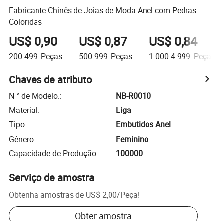
Fabricante Chinês de Joias de Moda Anel com Pedras
Coloridas
US$ 0,90
US$ 0,87
US$ 0,84
200-499
Peças
500-999
Peças
1 000-4 999
Peças
Chaves de atributo
N ° de Modelo.
:
NB-R0010
Material
:
Liga
Tipo
:
Embutidos Anel
Gênero
:
Feminino
Capacidade de Produção
:
100000
Serviço de amostra
Obtenha amostras de
US$ 2,00
/
Peça
!
Obter amostra