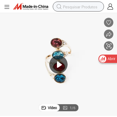
Abrir
Vídeo
1
/
6