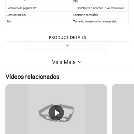
DHL
Condições de pagamento:
TT transferência bancária, a Western Union
Cores (Modelos):
Conforme necessário
Tamanho do anel conforme necessário
Size
Veja Mais
Vídeos relacionados
Prima: Ligas
A tecnologia de tratamento: Eletrodeposição