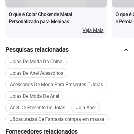
Package: OPP bag embaladas individualmente
O que é Colar Choker de Metal
O que é 
Processamento personalizadas: Sim
Personalizado para Meninas
e Pérola 
Estilo de cadeia: Null
Veja Mais
Multilayer
Cadeia de extensão: Null
Perimeter: Null
Pesquisas relacionadas
Cores: Cores
Joias De Moda Da China
Weight: Sobre 10.0g
Joias De Anel Acessórios
Procedimento de OEM:
Acessórios De Moda Para Presentes E Joias
1, o Cliente confirmar estilos e materiais, podemos estimar o
custo. Você pode fornecer desenhos ou amostras ou você pode
Joias De Moda De Anel
consultar nosso amostras.
Anel De Presente De Joias
Joia Anel
2, fornecer o preço exato após a amostragem.
3, negociar com o cliente sobre o tempo de entrega e assinar
J&oacute;ias De Fantasia compra em massa
um Contrato.
Fornecedores relacionados
4, 30% Pagamento antecipado do saldo antes do embarque