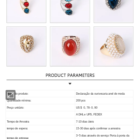
Nome do produto:
Declaração da ourivesaria anel de moda
Quantidade mínima:
200 pcs
Preço unitário:
US $ 0, 78- 0, 90
A DHL e UPS, FEDEX
Tempo de Amostra
7-10 dias úteis
tempo de espera:
15-30 dias após confirmar a amostra
3~5 dias através do serviço Porta à porta da
tempo de entrega: