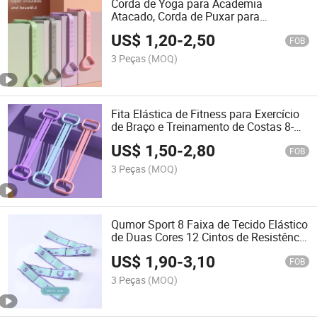
Corda de Yoga para Academia
Atacado, Corda de Puxar para
Exercício, Faixa de Resistência, Cinto
US$
1,20
-
2,50
de Yoga
FOB
3 Peças
(MOQ)
Fita Elástica de Fitness para Exercício
de Braço e Treinamento de Costas 8-
Speed Exercício de Ombro com Corda
US$
1,50
-
2,80
de Tensão
FOB
3 Peças
(MOQ)
Qumor Sport 8 Faixa de Tecido Elástico
de Duas Cores 12 Cintos de Resistência
de Cânhamo para Yoga
US$
1,90
-
3,10
FOB
3 Peças
(MOQ)