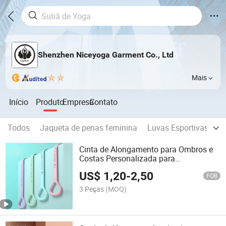
Shenzhen Niceyoga Garment Co., Ltd
Mais
Início
Produto
Empresa
Contato
Todos
Jaqueta de penas feminina
Luvas Esportivas
Ja
Cinta de Alongamento para Ombros e
Costas Personalizada para
Musculação Figura 8 Forma Yoga
US$
1,20
-
2,50
FOB
3 Peças
(MOQ)