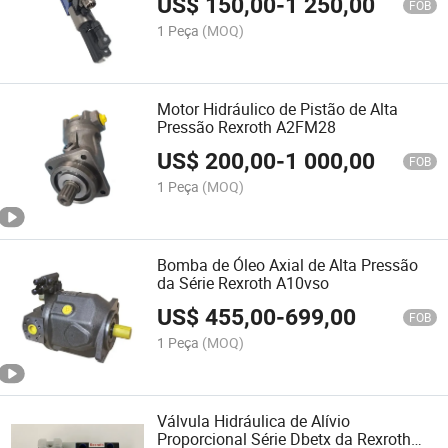
US$
150,00
-
1 250,00
FOB
1 Peça
(MOQ)
Motor Hidráulico de Pistão de Alta
Pressão Rexroth A2FM28
US$
200,00
-
1 000,00
FOB
1 Peça
(MOQ)
Bomba de Óleo Axial de Alta Pressão
da Série Rexroth A10vso
US$
455,00
-
699,00
FOB
1 Peça
(MOQ)
Válvula Hidráulica de Alívio
Proporcional Série Dbetx da Rexroth