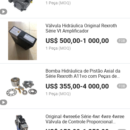
1 Peça
(MOQ)
Válvula Hidráulica Original Rexroth
Série Vt Amplificador
US$
500,00
-
1 000,00
FOB
1 Peça
(MOQ)
Bomba Hidráulica de Pistão Axial da
Série Rexroth A11vo com Peças de
Reposição
US$
355,00
-
4 000,00
FOB
1 Peça
(MOQ)
Original 4wree6e Série 4wr 4wre 4wree
Válvula de Controle Proporcional
Hidráulica