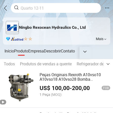
Ningbo Rexocean Hydraulics Co., Ltd
Mais
Início
Produto
Empresa
Descobrir
Contato
Todos
Produtos de vendas a quente
Refrigerador de óleo
Peças Originais Rexroth A10vso10
A10vso18 A10vso28 Bomba
Automática Bomba Hidráulica de
US$
100,00
-
200,00
Pistão
FOB
1 Peça
(MOQ)