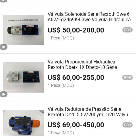
Válvula Solenoide Série Rexroth 3we 6
A62/Eg24n9K4 3we Válvula Hidráulica
US$
50,00
-
200,00
FOB
1 Peça
(MOQ)
Válvula Proporcional Hidráulica
Rexroth Dbetx 1X Dbetx-10 Série
US$
60,00
-
255,00
FOB
1 Peça
(MOQ)
Válvula Redutora de Pressão Série
Rexroth Dr20-5-52/200ym Dr20 Válvula
Hidráulica
US$
69,00
-
450,00
FOB
1 Peça
(MOQ)