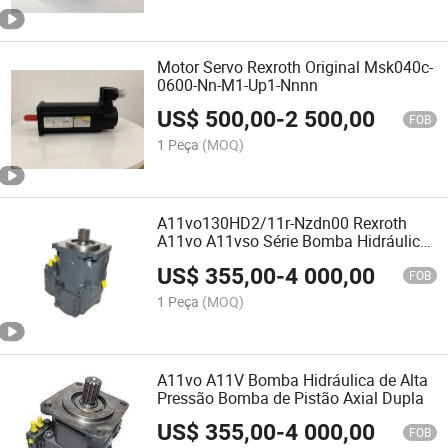
Motor Servo Rexroth Original Msk040c-
0600-Nn-M1-Up1-Nnnn
US$
500,00
-
2 500,00
FOB
1 Peça
(MOQ)
A11vo130HD2/11r-Nzdn00 Rexroth
A11vo A11vso Série Bomba Hidráulica
Bomba de Óleo
US$
355,00
-
4 000,00
FOB
1 Peça
(MOQ)
A11vo A11V Bomba Hidráulica de Alta
Pressão Bomba de Pistão Axial Dupla
US$
355,00
-
4 000,00
FOB