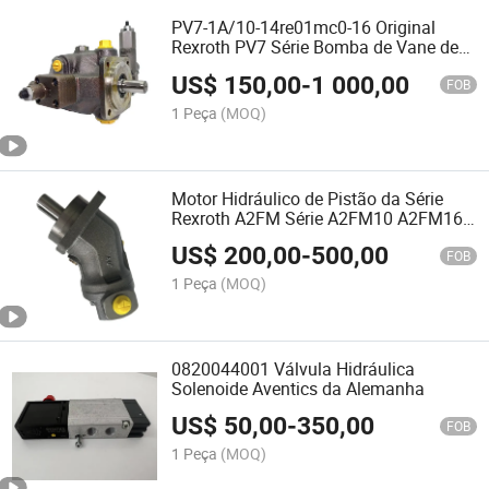
PV7-1A/10-14re01mc0-16 Original
Rexroth PV7 Série Bomba de Vane de
Hidráulica
US$
150,00
-
1 000,00
FOB
1 Peça
(MOQ)
Motor Hidráulico de Pistão da Série
Rexroth A2FM Série A2FM10 A2FM16
A2FM23 A2FM32 A2FM45
US$
200,00
-
500,00
FOB
1 Peça
(MOQ)
0820044001 Válvula Hidráulica
Solenoide Aventics da Alemanha
US$
50,00
-
350,00
FOB
1 Peça
(MOQ)