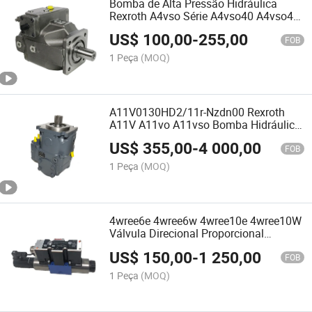
Bomba de Alta Pressão Hidráulica
Rexroth A4vso Série A4vso40 A4vso45
A4vso71 Bomba de Pistão
US$
100,00
-
255,00
FOB
1 Peça
(MOQ)
A11V0130HD2/11r-Nzdn00 Rexroth
A11V A11vo A11vso Bomba Hidráulica
de Pistão da Série
US$
355,00
-
4 000,00
FOB
1 Peça
(MOQ)
4wree6e 4wree6w 4wree10e 4wree10W
Válvula Direcional Proporcional
Hidráulica Rexroth
US$
150,00
-
1 250,00
FOB
1 Peça
(MOQ)