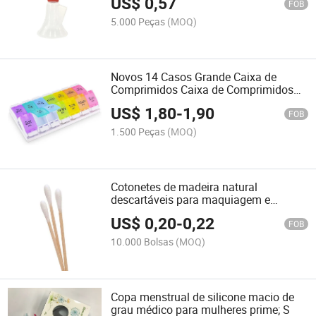
US$
0,57
FOB
5.000 Peças
(MOQ)
Novos 14 Casos Grande Caixa de
Comprimidos Caixa de Comprimidos
de Plástico 7 Organizador de
US$
1,80
-
1,90
Comprimidos Diário com Cores do
FOB
Arco-Íris
1.500 Peças
(MOQ)
Cotonetes de madeira natural
descartáveis para maquiagem e
limpeza de ouvidos
US$
0,20
-
0,22
FOB
10.000 Bolsas
(MOQ)
Copa menstrual de silicone macio de
grau médico para mulheres prime; S