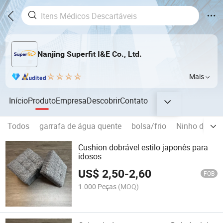
Nanjing Superfit I&E Co., Ltd.
Mais
Início
Produto
Empresa
Descobrir
Contato
Todos
garrafa de água quente
bolsa/frio
Ninho de Gat
Cushion dobrável estilo japonês para
idosos
US$
2,50
-
2,60
FOB
1.000 Peças
(MOQ)