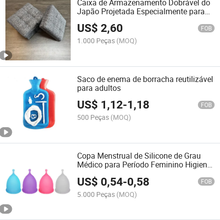
Caixa de Armazenamento Dobrável do
Japão Projetada Especialmente para
Idosos, Banquinhos de Algodão e Linho
US$
2,60
FOB
1.000 Peças
(MOQ)
Saco de enema de borracha reutilizável
para adultos
US$
1,12
-
1,18
FOB
500 Peças
(MOQ)
Copa Menstrual de Silicone de Grau
Médico para Período Feminino Higiene
Feminina
US$
0,54
-
0,58
FOB
5.000 Peças
(MOQ)