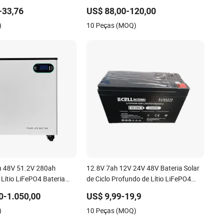
ilíndrica de Íon de Lítio,
LFP de Lítio para RV/Carrinho de Golfe
-33,76
US$ 88,00-120,00
ntada com Sistema de
Iate Marinho Armazenamento de
)
10 Peças (MOQ)
to de Energia Comercial
Energia Solar com CE Un38.8
 48V 51.2V 280ah
12.8V 7ah 12V 24V 48V Bateria Solar
Lítio LiFePO4 Bateria
de Ciclo Profundo de Lítio LiFePO4
Chão
51.2V25.6V5a 9ah 50ah 65ah 80ah
0-1.050,00
US$ 9,99-19,9
100ah 150ah 200ah 250ah 280ah
)
10 Peças (MOQ)
300ah 20ah Baterias Ecell para UPS