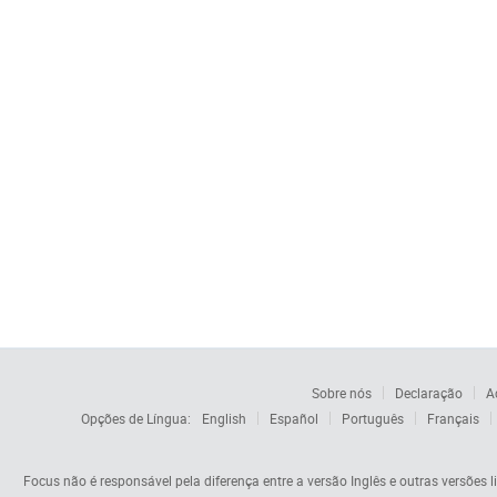
Sobre nós
Declaração
A
Opções de Língua:
English
Español
Português
Français
Focus não é responsável pela diferença entre a versão Inglês e outras versões li