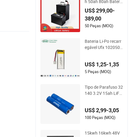
h 50ah 80ah Bateri
8
a Popular Poderosa
US$ 299,00-
de Lítio para Motoci
389,00
cleta E-Bateria de Ío
n de Lítio 20/30/45/
50 Peças (MOQ)
80ah LiFePO4 Bater
ia
Bateria Li-Po recarr
egável Ufx 102050
1000mAh 3.7V para
fone de ouvido Blue
US$ 1,25-1,35
tooth
5 Peças (MOQ)
Tipo de Parafuso 32
140 3.2V 15ah LiFe
PO4 Dicas de Bateri
a 32140 Lifeo4 Bate
US$ 2,99-3,05
ria para E-Bike
100 Peças (MOQ)
15kwh 16kwh 48V