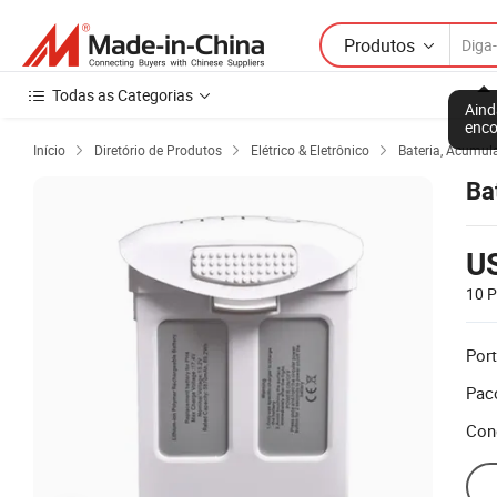
Produtos
Todas as Categorias
Aind
enco
Início
Diretório de Produtos
Elétrico & Eletrônico
Bateria, Acumul



Ba
U
10 
Port
Paco
Con