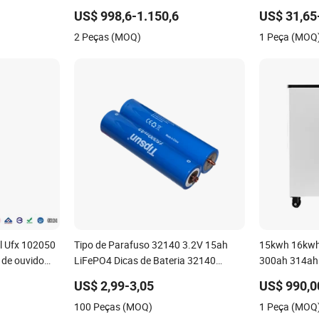
Energia Bateria de Lítio Bateria Solar
40ah Bateria C
US$ 998,6-1.150,6
US$ 31,65
para Casa Bateria Solar LiFePO4
Pode Ser Mo
2 Peças (MOQ)
1 Peça (MOQ
Bateria
Armazenamen
Ess
el Ufx 102050
Tipo de Parafuso 32140 3.2V 15ah
15kwh 16kwh
 de ouvido
LiFePO4 Dicas de Bateria 32140
300ah 314ah 
Lifeo4 Bateria para E-Bike
Montada no 
US$ 2,99-3,05
US$ 990,0
100 Peças (MOQ)
1 Peça (MOQ