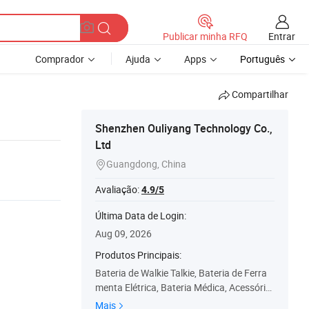
Entrar
Publicar minha RFQ
Comprador
Ajuda
Apps
Português
Compartilhar
Shenzhen Ouliyang Technology Co.,
Ltd
Guangdong, China

Avaliação:
4.9/5
Última Data de Login:
Aug 09, 2026
Produtos Principais:
Bateria de Walkie Talkie, Bateria de Ferra
menta Elétrica, Bateria Médica, Acessório
s para Walkie Talkie, Walkie Talkie, Bateria
Mais