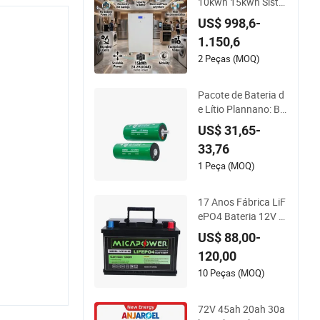
10kwh 15kwh Siste
ma de Armazename
US$ 998,6-
nto de Energia Bate
1.150,6
ria de Lítio Bateria S
olar para Casa Bate
2 Peças (MOQ)
ria Solar LiFePO4 B
ateria
Pacote de Bateria d
e Lítio Plannano: Ba
teria de Lítio Titanat
US$ 31,65-
o Solar, 2.4V 40ah B
33,76
ateria Cilíndrica de Í
on de Lítio, Pode Ser
1 Peça (MOQ)
Montada com Siste
ma de Armazename
17 Anos Fábrica LiF
nto de Energia Com
ePO4 Bateria 12V 1
ercial Ess
00ah 150ah 200ah
US$ 88,00-
Pacote de Bateria L
120,00
FP de Lítio para RV/
Carrinho de Golfe Ia
10 Peças (MOQ)
te Marinho Armaze
namento de Energia
72V 45ah 20ah 30a
Solar com CE Un38.