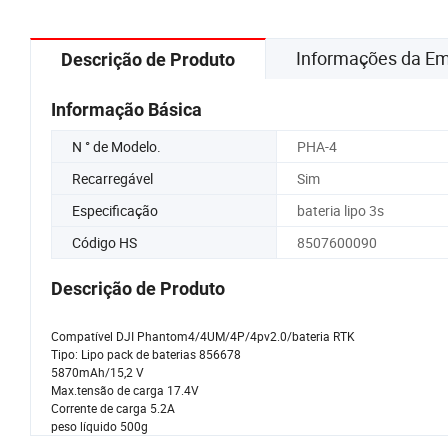
Informações da E
Descrição de Produto
Informação Básica
N ° de Modelo.
PHA-4
Recarregável
Sim
Especificação
bateria lipo 3s
Código HS
8507600090
Descrição de Produto
Compatível DJI Phantom4/4UM/4P/4pv2.0/bateria RTK
Tipo: Lipo pack de baterias 856678
5870mAh/15,2 V
Max.tensão de carga 17.4V
Corrente de carga 5.2A
peso líquido 500g