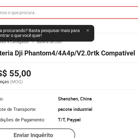
a procurando? Basta pesquisar mais para
ntrar o que você quer!
ador e Carregador
Bateria de Lítio

teria Dji Phantom4/4A4p/V2.0rtk Compatível
S$ 55,00
Peças
(MOQ)
o:
Shenzhen, China
te de Transporte:
pacote industrial
dições de Pagamento:
T/T, Paypal
Enviar Inquérito