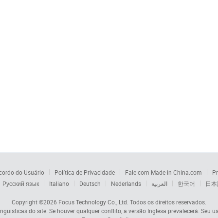
cordo do Usuário
Política de Privacidade
Fale com Made-in-China.com
Pr
Русский язык
Italiano
Deutsch
Nederlands
العربية
한국어
日本
Copyright ©2026
Focus Technology Co., Ltd.
Todos os direitos reservados.
nguísticas do site. Se houver qualquer conflito, a versão Inglesa prevalecerá. Seu u