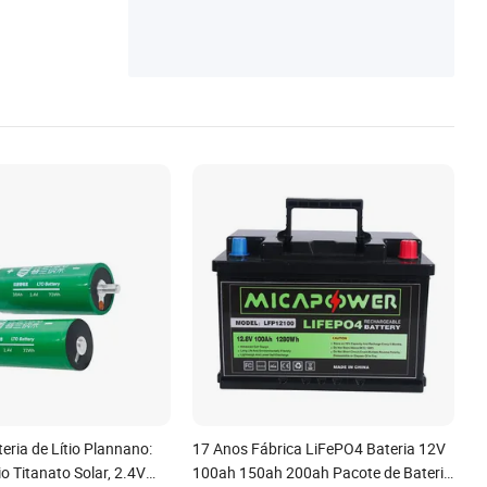
de Leitor de Código de Barras, Bateria de
Drone, Estação de Energia Portátil, Bateri
a de PDA, Bateria de POS
eria de Lítio Plannano:
17 Anos Fábrica LiFePO4 Bateria 12V
io Titanato Solar, 2.4V
100ah 150ah 200ah Pacote de Bateria