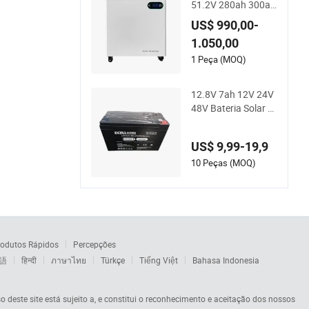
51.2V 280ah 300ah
314ah Lítio LiFePO
US$ 990,00-
4 Bateria Montada
1.050,00
no Chão
1 Peça (MOQ)
12.8V 7ah 12V 24V
48V Bateria Solar d
e Ciclo Profundo de
Lítio LiFePO4 51.2V
US$ 9,99-19,9
25.6V5a 9ah 50ah
65ah 80ah 100ah 1
10 Peças (MOQ)
50ah 200ah 250ah
280ah 300ah 20ah
Baterias Ecell para
UPS
odutos Rápidos
Percepções
語
हिन्दी
ภาษาไทย
Türkçe
Tiếng Việt
Bahasa Indonesia
so deste site está sujeito a, e constitui o reconhecimento e aceitação dos nossos