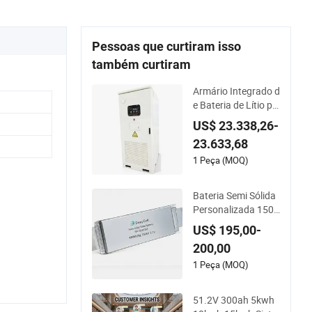
Pessoas que curtiram isso
também curtiram
Armário Integrado d
e Bateria de Lítio pa
ra Armazenamento
US$ 23.338,26-
Solar de Alta Eficiên
23.633,68
cia 125kw 261kwh
1 Peça (MOQ)
Bateria Semi Sólida
Personalizada 150a
h para UAV com 55
US$ 195,00-
5wh Capacidade
200,00
1 Peça (MOQ)
51.2V 300ah 5kwh