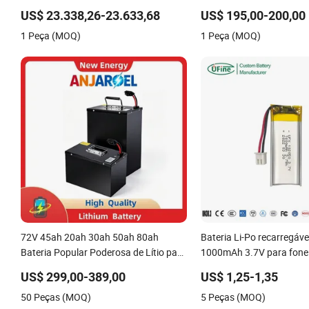
Eficiência 125kw 261kwh
Capacidade
US$ 23.338,26-23.633,68
US$ 195,00-200,00
1 Peça (MOQ)
1 Peça (MOQ)
72V 45ah 20ah 30ah 50ah 80ah
Bateria Li-Po recarregáv
Bateria Popular Poderosa de Lítio para
1000mAh 3.7V para fone
Motocicleta E-Bateria de Íon de Lítio
Bluetooth
US$ 299,00-389,00
US$ 1,25-1,35
20/30/45/80ah LiFePO4 Bateria
50 Peças (MOQ)
5 Peças (MOQ)