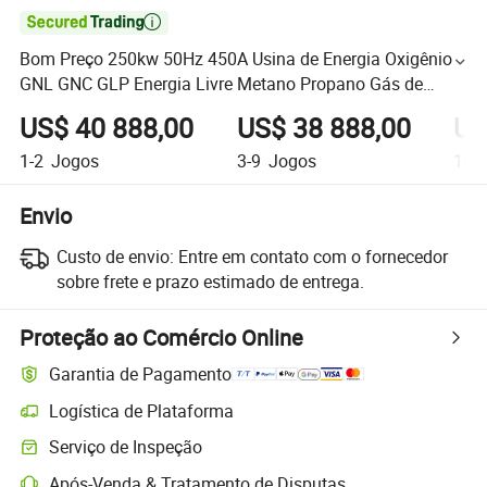

Bom Preço 250kw 50Hz 450A Usina de Energia Oxigênio
GNL GNC GLP Energia Livre Metano Propano Gás de
Síntese Gás Natural Gerador Biomassa Biogás Hidrogênio
US$ 40 888,00
US$ 38 888,00
US
Motor
1-2
Jogos
3-9
Jogos
10+
Envio
Custo de envio:
Entre em contato com o fornecedor
sobre frete e prazo estimado de entrega.
Proteção ao Comércio Online
Garantia de Pagamento
Logística de Plataforma
Serviço de Inspeção
Após-Venda & Tratamento de Disputas