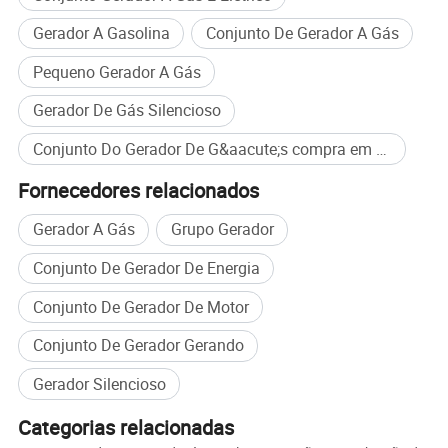
Garantia: 8000 horas ou 1 ano, temos agente
Gerador A Gasolina
Conjunto De Gerador A Gás
em Moscovo e o nosso engenheiro irá para a
Pequeno Gerador A Gás
Rússia todos os meses. Por isso, não se
Gerador De Gás Silencioso
preocupe com o serviço pós-venda.
Conjunto Do Gerador De G&aacute;s compra em massa
Fornecedores relacionados
Gerador A Gás
Grupo Gerador
Conjunto De Gerador De Energia
Conjunto De Gerador De Motor
Conjunto De Gerador Gerando
Gerador Silencioso
Categorias relacionadas