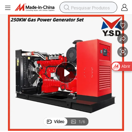
Abrir
Vídeo
1
/
6