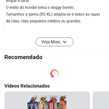
Design de fixadores, fácil de calçar e descalçar, fácil de
limpar e lavar.
O estilo do hoodie torna o doggy bonito.
Tamanhos a gama (XS-XL) adapta-se a todas as raças
de cães, cães pequenos médios ou grandes.
Veja Mais
SERVIÇO OEM/ODM
Recomendado
Mais de dez anos de experiência, temos fornecedores
estáveis e capacidade de controlo de qualidade
ACEITAMOS PERSONALIZAÇÃO
BEM-VINDO A CONTACTAR-NOS!!
Vídeos Relacionados
1. Temos uma cadeia de fornecimento integrada, para que
possamos oferecer preços competitivos;
2. Temos a experiente equipa de comércio externo para