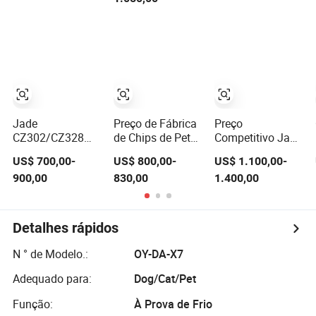
Hainan Yisheng
Virgem Chips de
Ar Livre Leve e
Pet Tereftalato de
Dobrável
Polietileno
Jade
Preço de Fábrica
Preço
CZ302/CZ328
de Chips de Pet
Competitivo Jade
Grânulos de
para Garrafa de
Garrafa Pet Grau
US$ 700,00-
US$ 800,00-
US$ 1.100,00-
Resina Virgem de
Bebida
CZ318 CZ328
900,00
830,00
1.400,00
Plástico Usados
Chip de Poliéster
na Indústria de
Resina Pet
Garrafas de
Plástico Preço
Detalhes rápidos
N ° de Modelo.:
OY-DA-X7
Adequado para:
Dog/Cat/Pet
Função:
À Prova de Frio