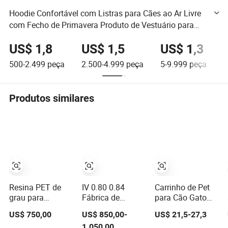
Hoodie Confortável com Listras para Cães ao Ar Livre
com Fecho de Primavera Produto de Vestuário para
Animais de Estimação
US$ 1,8
US$ 1,5
US$ 1,3
500-2.499
peça
2.500-4.999
peça
5-9.999
peça
≥
Produtos similares
Resina PET de
IV 0.80 0.84
Carrinho de Pet
grau para
Fábrica de
para Cão Gato
garrafas,
Fornecimento de
Grande Cão
US$ 750,00
US$ 850,00-
US$ 21,5-27,3
fornecimento
Granulados de
Pequeno Sair Pet
1.050,00
direto da fábrica
Resina Pet
Carro Viagem ao