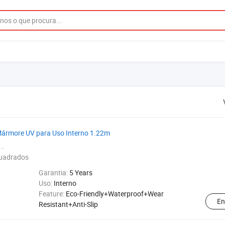
Mármore UV para Uso Interno 1.22m
..
uadrados
Garantia:
5 Years
Uso:
Interno
Feature:
Eco-Friendly+Waterproof+Wear
En
Resistant+Anti-Slip