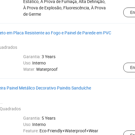
Estático, À Prova de Fumaça, Alta Definição,
À Prova de Explosão, Fluorescência, À Prova
En
de Germe
Teto em Placa Resistente ao Fogo e Painel de Parede em PVC
.
uadrados
Garantia:
3 Years
Uso:
Interno
En
Water:
Waterproof
ira Painel Metálico Decorativo Painéis Sanduíche
..
 Quadrados
Garantia:
5 Years
Uso:
Interno
Feature:
Eco-Friendly+Waterproof+Wear