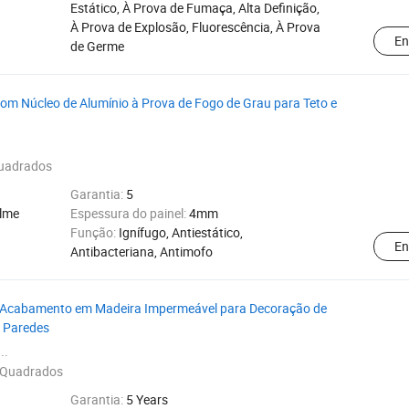
Estático, À Prova de Fumaça, Alta Definição,
À Prova de Explosão, Fluorescência, À Prova
En
de Germe
om Núcleo de Alumínio à Prova de Fogo de Grau para Teto e
.
uadrados
Garantia:
5
ilme
Espessura do painel:
4mm
Função:
Ignífugo, Antiestático,
En
Antibacteriana, Antimofo
 Acabamento em Madeira Impermeável para Decoração de
e Paredes
..
 Quadrados
Garantia:
5 Years