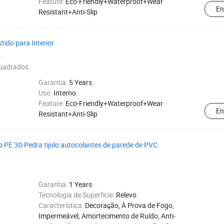
Feature:
Eco-Friendly+Waterproof+Wear
En
Resistant+Anti-Slip
tido para Interior
..
uadrados
Garantia:
5 Years
Uso:
Interno
Feature:
Eco-Friendly+Waterproof+Wear
En
Resistant+Anti-Slip
 PE 3D Pedra tijolo autocolantes de parede de PVC
Garantia:
1 Years
Tecnologia de Superfície:
Relevo
Característica:
Decoração, À Prova de Fogo,
Impermeável, Amortecimento de Ruído, Anti-