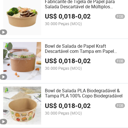
Fabricante de Tigela de Papel para
Salada Descartável de Múltiplos
Tamanhos com Tampa
US$
0,018
-
0,02
FOB
30.000 Peças
(MOQ)
Bowl de Salada de Papel Kraft
Descartável com Tampa em Papel
Kraft de Grau Alimentício
US$
0,018
-
0,02
FOB
30.000 Peças
(MOQ)
Bowl de Salada PLA Biodegradável &
Tampa PLA 100% Copo Biodegradável
US$
0,018
-
0,02
FOB
30.000 Peças
(MOQ)