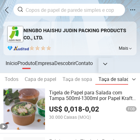
NINGBO HAISHU JUDIN PACKING PRODUCTS
CO., LTD.
Mais
Início
Produto
Empresa
Descobrir
Contato
Todos
Capa de papel
Taça de sopa
Taça de salada
Tigela de Papel para Salada com
Tampa 500ml-1300ml por Papel Kraft
Descartável
US$
0,018
-
0,02
FOB
30.000 Caixas
(MOQ)