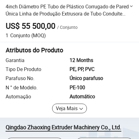
4inch Diâmetro PE Tubo de Plástico Corrugado de Parede
Única Linha de Produção Extrusora de Tubo Conduíte
Máquina de Extrusão de Plástico
US$ 55 500,00
/
Conjunto
1
Conjunto
(MOQ)
Atributos do Produto
Garantia
12 Months
Tipo De Produto
PE, PP, PVC
Parafuso No.
Único parafuso
N ° de Modelo.
PE-100
Automação
Automático
Veja Mais
Qingdao Zhaoxing Extruder Machinery Co., Ltd.