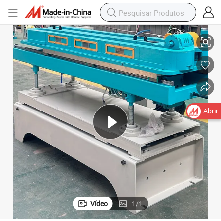
e Produção Extrusora de Tubo Conduíte Máquina de Extrusão de Plástico
4inch Diâmetro PE Tubo de Plástico Corrugado de Parede Única Linha d
Abrir
Vídeo
1
/
1