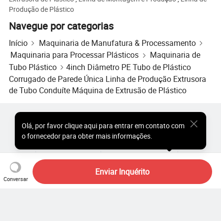
Produção de Plástico
Navegue por categorias
Início
Maquinaria de Manufatura & Processamento
Maquinaria para Processar Plásticos
Maquinaria de
Tubo Plástico
4inch Diâmetro PE Tubo de Plástico
Corrugado de Parede Única Linha de Produção Extrusora
de Tubo Conduíte Máquina de Extrusão de Plástico
Produtos Populares
Preço dos Produtos Quentes
Olá
,
por favor clique aqui para entrar em contato com
Produtos Quentes por Atacado
Comprador de Estrela
o fornecedor para obter mais informações.
Site do PC
Percepções
Sobre
Acordo do Usuário
Política de Privacidade
Contato
Copyright © 2026 Focus Technology Co., Ltd. All Rights Reserved
Enviar Inquérito
Conversar
Ainda procurando? Basta
pesquisar mais para encontrar o