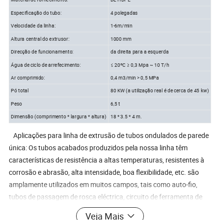
Especificação do tubo:
4 polegadas
Velocidade da linha:
1-6m/min
Altura central do extrusor:
1000 mm
Direcção de funcionamento:
da direita para a esquerda
Água de ciclo de arrefecimento:
≤ 20ºC ≥ 0,3 Mpa ~ 10 T/h
Ar comprimido:
0,4 m3/min > 0,5 MPa
Pó total
80 KW (a utilização real é de cerca de 45 kw)
Peso
6,5 t
Dimensão (comprimento * largura * altura)
18 * 3.5 * 4 m.
Aplicações para linha de extrusão de tubos ondulados de parede
única: Os tubos acabados produzidos pela nossa linha têm
características de resistência a altas temperaturas, resistentes à
corrosão e abrasão, alta intensidade, boa flexibilidade, etc. são
amplamente utilizados em muitos campos, tais como auto-fio,
tubos de passagem de rosca eléctrica, circuito de ferramenta de
máquinas, tubos de protecção de lâmpadas e fios de lanternas,
Veja Mais