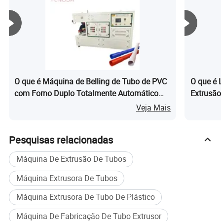
garantimos a entrega rápida e confiável. Apoiado por uma
equipe de técnicos qualificados e os processos de
controle de qualidade rigoroso, realizamos
constantemente oferecer produtos de alta qualidade a
preços competitivos.
Aproveitando esses pontos fortes, estamos empenhados
em promover parcerias de longo prazo com clientes em
O que é Máquina de Belling de Tubo de PVC
O que é 
todo o mundo, visando o crescimento mútuo e sucesso
com Forno Duplo Totalmente Automático
Extrusão
compartilhado. Apoiamos calorosamente o convidamos
Controle PLC
Espiral 
Veja Mais
para colaborar connosco e experimentar a Zhaoxing
diferença.
Pesquisas relacionadas
Máquina De Extrusão De Tubos
Máquina Extrusora De Tubos
Máquina Extrusora De Tubo De Plástico
Máquina De Fabricação De Tubo Extrusor