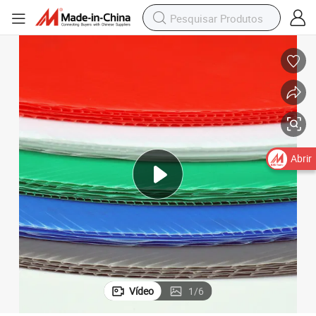
Abrir
Vídeo
1
/
6