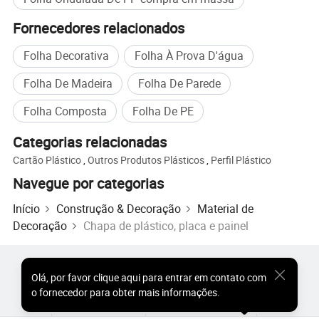
Fornecedores relacionados
Folha Decorativa
Folha À Prova D'água
Folha De Madeira
Folha De Parede
Folha Composta
Folha De PE
Categorias relacionadas
Cartão Plástico
,
Outros Produtos Plásticos
,
Perfil Plástico
Navegue por categorias
Início
Construção & Decoração
Material de
Decoração
Chapa de plástico, placa e painel
Produtos Populares
Preço dos Produtos Quentes
Olá
,
por favor clique aqui para entrar em contato com
Produtos Quentes por Atacado
Comprador de Estrela
o fornecedor para obter mais informações.
Site do PC
Percepções