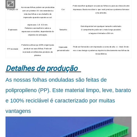
Pode escolher qualquer cor para as folhas ou para as obras de arte
As nossas folhas podem ser produzidas
Proteção UV
Cor
impressas. Basta nos dizer o que você precisa e podemos fornecer
com um protetor UV. Isto estenderá a
uma amostra.
vida das folhas e seu trabalho de
impressão quando exposto ao sol.
espessura: 1.8 - 6.5 mm.
Está disponível em qualquer tamanho solicitado.
Podemos aconselhá-lo sobre a
Espessura
Tamanho
O comprimento pode ser o mais longo possível;
espessura a escolher, dependendo do
a largura é limitada a 250 cm.
objectivo de utilização.
Podemos utilizar pp 100% virgem para
Pode ser fornecido com impressão a cores de alta ‐ e ‐ total. Envie-
Impressão
produzir as suas folhas. Pode ser
PP reciclado
nos o seu design e podemos imprimi-lo directamente nas folhas da
personalizada
reciclado em diferentes produtos de
nossa fábrica.
plástico.
Detalhes de produção
As nossas
folhas onduladas são feitas de
polipropileno (PP). Este material limpo, leve, barato
e 100% reciclável é caracterizado por muitas
vantagens