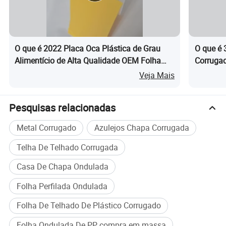
Várias cores vibrantes que se adaptam à sua
imaginação
O que é 2022 Placa Oca Plástica de Grau
O que é
Alimentício de Alta Qualidade OEM Folha
Corrugad
Corrugada Plástica Material Coroplast Placa
Veja Mais
Oca de PP com Preço Baixo
Pesquisas relacionadas
Metal Corrugado
Azulejos Chapa Corrugada
Telha De Telhado Corrugada
Casa De Chapa Ondulada
Folha Perfilada Ondulada
Folha De Telhado De Plástico Corrugado
Folha Ondulada De PP compra em massa