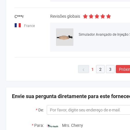
Revisões globais
C***r
France
Simulador Avançado de Injeção 
2
3
Próxi
1

Envie sua pergunta diretamente para este fornece
*
De:
*
Para:
Mrs. Cherry