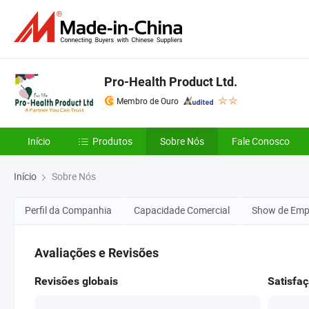
Pro-Health Product Ltd.
Membro de Ouro
Início
Produtos
Sobre Nós
Fale Conosco
Início
Sobre Nós
Perfil da Companhia
Capacidade Comercial
Show de Emp
Avaliações e Revisões
Revisões globais
Satisfaç