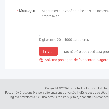
*
Mensagem:
Digite entre 20 a 4000 caracteres.
Enviar
Isto não é o que você está pr
Solicitar postagem de fornecimento agora

Copyright ©2026
Focus Technology Co., Ltd.
Todo
Focus não é responsável pela diferença entre a versão Inglês e outras versões li
Inglesa prevalecerá. Seu uso deste site está sujeito a, e constitui o recon