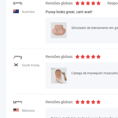
Revisões globais
Respo
R***h
Pussy looks great, cant wait!
Australia
Revisões globais
J***g
South Korea
Revisões globais
M***r
Malaysia