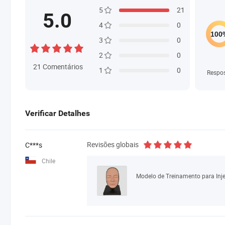
5
21
5.0
4
0
3
0
2
0
21
Comentários
1
0
Respo
Verificar Detalhes
Revisões globais
C***s
Chile