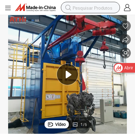
Abrir
Vídeo
1
/
6