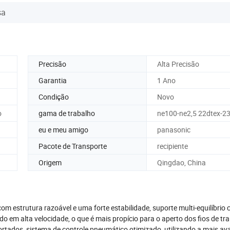
sa
Precisão
Alta Precisão
Garantia
1 Ano
Condição
Novo
o
gama de trabalho
ne100-ne2,5 22dtex-2
eu e meu amigo
panasonic
Pacote de Transporte
recipiente
Origem
Qingdao, China
om estrutura razoável e uma forte estabilidade, suporte multi-equilíbrio
 em alta velocidade, o que é mais propício para o aperto dos fios de tr
rtados, sistema de controle pneumático otimizado, utilizando a mais a