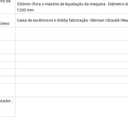
nto da
550mm ◊fora o máximo de liquidação da máquina Diâmetro do
1200 mm
o
Caixa de excêntricos e dobby fabricação: ◊Bintian ◊Staubli ◊N
6)eixo
utador ;
-