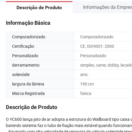
Informações da Empre
Descrição de Produto
Informação Básica
Computadorizado
Computadorizado
Certificação
CE, ISO9001: 2000
Personalizado
Personalizado
derramamento
simples, came, dobby, lacad
solenóide
smc
largura da lâmina
190 cm
Marca Registrada
faísca
Descrição de Produto
O YC600 lança jato de ar adopta a estrutura do Wallboard tipo caixa c
batendo sistema faz o tubo de fiação mais estável quando funcionando
Equipado com alta velocidade de resposta da válvula solenóide impo