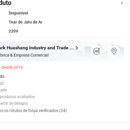
duto
Disponível
Tear de Jato de Ar
220V
Qingdao Spark Huashang Industry and Trade Co., Ltd
brica & Empresa Comercial
Desde 2016
ado
&D
dade
 produtos acabados
artir de designs
s os rótulos de força verificados (24)