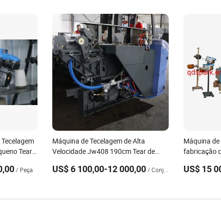
 Tecelagem
Máquina de Tecelagem de Alta
Máquina de 
queno Tear
Velocidade Jw408 190cm Tear de
fabricação c
Jato de Água de Alta Velocidade
água de dup
0,00
US$ 6 100,00-12 000,00
US$ 15 0
/ Peça
/ Conjunto
China Spark à Venda Preço