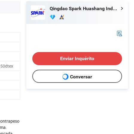
Qingdao Spark Huashang Industry and Trade Co., Ltd
Enviar Inquérito
350dtex
Conversar
 contrapeso
ama.
vançada