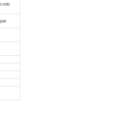
 rolo
iupai