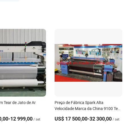
 Tear de Jato de Ar
Preço de Fábrica Spark Alta
Velocidade Marca da China 9100 Tear
a Jato de Ar Tear com Dobby
0,00-12 999,00
US$ 17 500,00-32 300,00
/ set
/ set
Eletrônico para Tecelagem de Tecido
Máquina de Tear para Camisas e