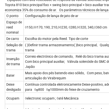
Toyota 810 bico principal fixo + swing bico principal + bico auxiliar 
economiza 35% do consumo de ar. Os parâmetros técnicos de lança d
O ponto
Configuração de lança de jato de ar
Espaço de
reed
◊150,◊◊170, 190, 210,◊◊230, ◊280,◊◊320, 340,◊360 cm
nominal
De carro
Escolha do motor pela Reed. Tipo de corte
Seleção de
( )Definir trama armazenamento( )bico principal, Qualq
trama
trama
Correio electrónico de comando, Relé do bico trama au
Inserção
Com bico principal auxiliar, Válvula solenóide do SMC d
de trama
Japão
Mais apoio dos pés batendo eixo sólido, Com peso, ba
Bater
articulação do Virabrequim
Deixe
Contínua controlada eletronicamente Deixe-positivo, a
desligado
para ◊φ800 ◊φ1000mm do feixe de cruzamento
Ocupam
◊electronic ocupam ; ◊até Mecânica