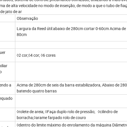
trama de alta velocidade no modo de inserção, de modo a que o tubo de fia
e jato de ar
Observação
Largura da Reed útil:abaixo de 280cm cortar 0-60cm Acima de
80cm
uer
◊2 cor;◊4 cor; ◊6 cores
xiliar
o
tendo a
Acima de 280cm de seis da barra estabilizadora, Abaixo de 28
batendo quatro barras
dequado
◊rolete de areia; ◊Faça duplo rolo de pressão; ◊cilindro de
borracha;◊arame farpado rolo de couro
◊dentro do limite máximo do enrolamento da máquina Diâmetro