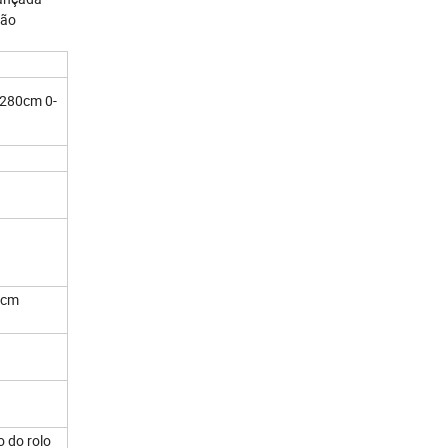
ção
 280cm 0-
0cm
 do rolo