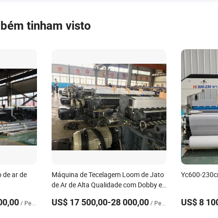
mbém tinham visto
 de ar de
Máquina de Tecelagem Loom de Jato
Yc600-230cm
de Ar de Alta Qualidade com Dobby e
Sondagem
00,00
US$ 17 500,00-28 000,00
US$ 8 10
/ Peça
/ Peça