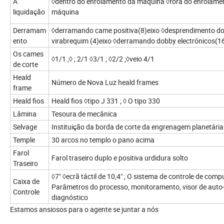
A
◊dentro do enrolamento da máquina ◊fora do enrolame
liquidação
máquina
Derramam
◊derramando came positiva(8)eixo ◊desprendimento d
ento
virabrequim (4)eixo ◊derramando dobby electrónicos(1
Os cames
◊1/1 ;◊ ; 2/1 ◊3/1 ; ◊2/2 ;◊veio 4/1
de corte
Heald
Número de Nova Luz heald frames
frame
Heald fios
Heald fios ◊tipo J 331 ; ◊ O tipo 330
Lâmina
Tesoura de mecânica
Selvage
Instituição da borda de corte da engrenagem planetária
Temple
30 arcos no templo o pano acima
Farol
Farol traseiro duplo e positiva urdidura solto
Traseiro
◊7" ◊ecrã táctil de 10,4" ; O sistema de controle de comp
Caixa de
Parâmetros do processo, monitoramento, visor de auto
Controle
diagnóstico
Estamos ansiosos para o agente se juntar a nós