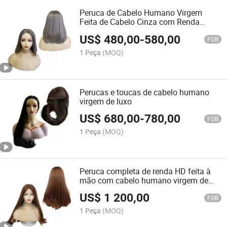
Peruca de Cabelo Humano Virgem
Feita de Cabelo Cinza com Renda
Suíça HD na Frente para Mulheres
US$
480,00
-
580,00
FOB
1 Peça
(MOQ)
Perucas e toucas de cabelo humano
virgem de luxo
US$
680,00
-
780,00
FOB
1 Peça
(MOQ)
Peruca completa de renda HD feita à
mão com cabelo humano virgem de
tom vermelho
US$
1 200,00
FOB
1 Peça
(MOQ)