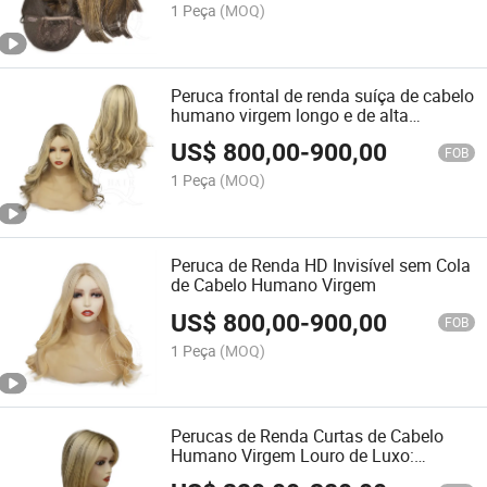
1 Peça
(MOQ)
Peruca frontal de renda suíça de cabelo
humano virgem longo e de alta
qualidade e respirável
US$
800,00
-
900,00
FOB
1 Peça
(MOQ)
Peruca de Renda HD Invisível sem Cola
de Cabelo Humano Virgem
US$
800,00
-
900,00
FOB
1 Peça
(MOQ)
Perucas de Renda Curtas de Cabelo
Humano Virgem Louro de Luxo:
Transformação Instantânea do Cabelo