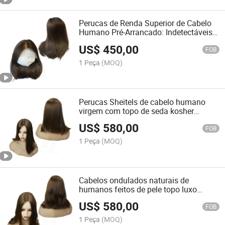
Perucas de Renda Superior de Cabelo
Humano Pré-Arrancado: Indetectáveis e
Prontas para Usar
US$
450,00
FOB
1 Peça
(MOQ)
Perucas Sheitels de cabelo humano
virgem com topo de seda kosher
judaico
US$
580,00
FOB
1 Peça
(MOQ)
Cabelos ondulados naturais de
humanos feitos de pele topo luxo
perucas para mulheres judias
US$
580,00
FOB
1 Peça
(MOQ)