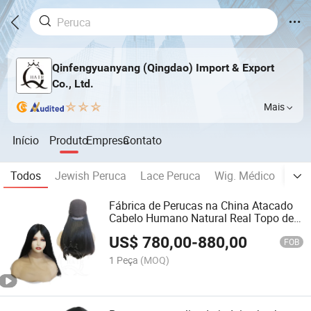
Qinfengyuanyang (Qingdao) Import & Export
Co., Ltd.
Mais
Início
Produto
Empresa
Contato
Todos
Jewish Peruca
Lace Peruca
Wig. Médico
Toup
Fábrica de Perucas na China Atacado
Cabelo Humano Natural Real Topo de
Seda Peruca Personalizada
US$
780,00
-
880,00
FOB
1 Peça
(MOQ)