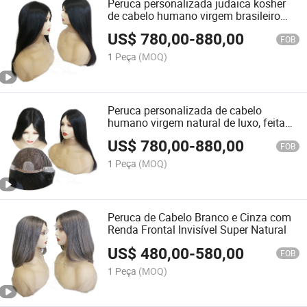
Peruca personalizada judaica kosher
de cabelo humano virgem brasileiro
com topo de seda e weft traseiro
US$
780,00
-
880,00
FOB
1 Peça
(MOQ)
Peruca personalizada de cabelo
humano virgem natural de luxo, feita
com topo de pele, kosher judaica
US$
780,00
-
880,00
FOB
1 Peça
(MOQ)
Peruca de Cabelo Branco e Cinza com
Renda Frontal Invisível Super Natural
US$
480,00
-
580,00
FOB
1 Peça
(MOQ)