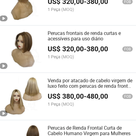
US$
320,00
-
380,00
FOB
1 Peça
(MOQ)
Perucas frontais de renda curtas e
acessíveis para uso diário
US$
320,00
-
380,00
FOB
1 Peça
(MOQ)
Venda por atacado de cabelo virgem de
luxo feito com perucas de renda frontal
sem cola de silicone
US$
380,00
-
480,00
FOB
1 Peça
(MOQ)
Perucas de Renda Frontal Curta de
Cabelo Humano Virgem para Mulheres